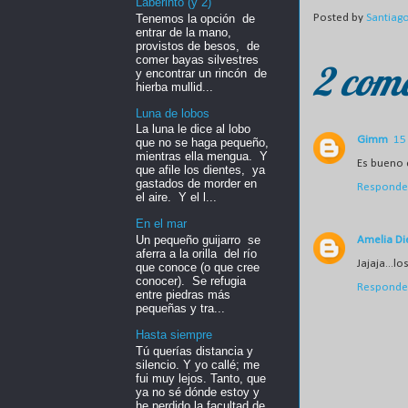
Laberinto (y 2)
Tenemos la opción de
Posted by
Santiag
entrar de la mano,
provistos de besos, de
comer bayas silvestres
2 come
y encontrar un rincón de
hierba mullid...
Luna de lobos
La luna le dice al lobo
Gimm
15
que no se haga pequeño,
mientras ella mengua. Y
Es bueno e
que afile los dientes, ya
gastados de morder en
Responde
el aire. Y el l...
En el mar
Un pequeño guijarro se
Amelia Di
aferra a la orilla del río
Jajaja...lo
que conoce (o que cree
conocer). Se refugia
Responde
entre piedras más
pequeñas y tra...
Hasta siempre
Tú querías distancia y
silencio. Y yo callé; me
fui muy lejos. Tanto, que
ya no sé dónde estoy y
he perdido la facultad de