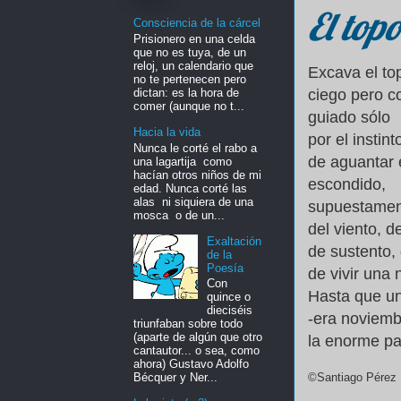
El top
Consciencia de la cárcel
Prisionero en una celda
que no es tuya, de un
reloj, un calendario que
Excava el to
no te pertenecen pero
dictan: es la hora de
ciego pero c
comer (aunque no t...
guiado sólo
Hacia la vida
por el instin
Nunca le corté el rabo a
de aguantar e
una lagartija como
hacían otros niños de mi
escondido,
edad. Nunca corté las
alas ni siquiera de una
supuestament
mosca o de un...
del viento, de
Exaltación
de sustento,
de la
Poesía
de vivir una
Con
Hasta que un
quince o
dieciséis
-era noviemb
triunfaban sobre todo
(aparte de algún que otro
la enorme pa
cantautor... o sea, como
ahora) Gustavo Adolfo
©Santiago Pérez 
Bécquer y Ner...