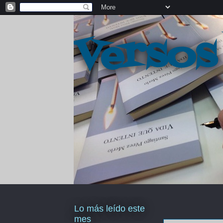
Versos
Lo más leído este
mes