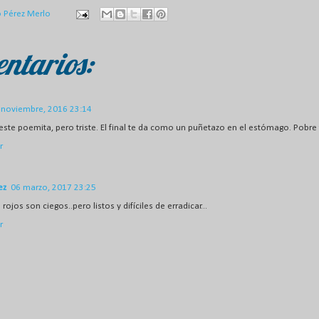
o Pérez Merlo
ntarios:
 noviembre, 2016 23:14
ste poemita, pero triste. El final te da como un puñetazo en el estómago. Pobre 
r
ez
06 marzo, 2017 23:25
s rojos son ciegos..pero listos y difíciles de erradicar...
r