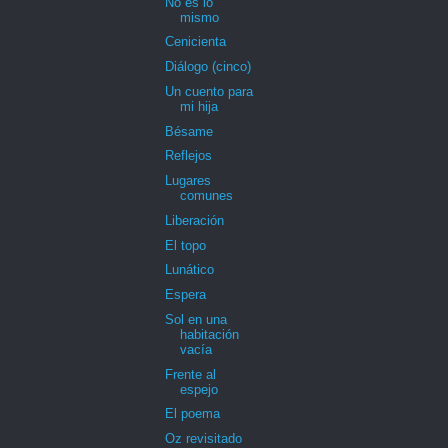
No es lo
mismo
Cenicienta
Diálogo (cinco)
Un cuento para
mi hija
Bésame
Reflejos
Lugares
comunes
Liberación
El topo
Lunático
Espera
Sol en una
habitación
vacía
Frente al
espejo
El poema
Oz revisitado