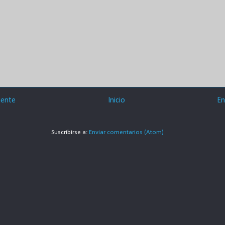
iente
Inicio
En
Suscribirse a:
Enviar comentarios (Atom)