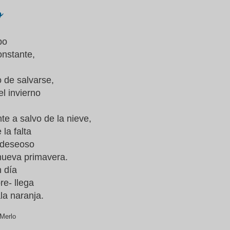
o
po
onstante,
to de salvarse,
l invierno
e a salvo de la nieve,
 la falta
 deseoso
 nueva primavera.
 día
re- llega
la naranja.
Merlo