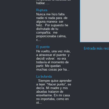
hablar. ...
Ruptura
Nunca me hizo falta
nadie ni nada para -de
alguna manera- ser
feliz. Por supuesto he
disfrutado de tu
compañía: me
proporcionaba calma,
c...
El puente
Entrada más rec
He vuelto, una vez más,
a atravesar el puente y
decidí volver: no era
todavía el momento de
partir. Me quedan
muchas cosas por ha...
La bufanda
Siempre quise aprender
a tejer. “Hacer punto”, se
decía. Mi madre y mis
abuelas trataron de
enseñarme. En mi casa
no importaba, como en
ot...