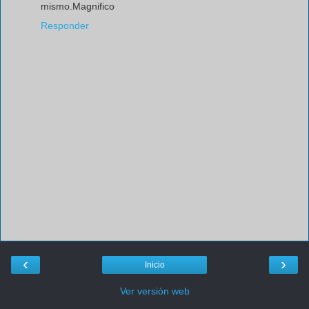
mismo.Magnifico
Responder
‹
›
Inicio
Ver versión web