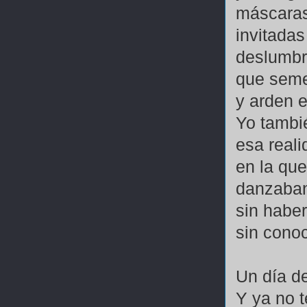
máscaras
invitadas
deslumbr
que seme
y arden e
Yo tambi
esa reali
en la qu
danzaban
sin haber
sin conoc
Un día de
Y ya no t