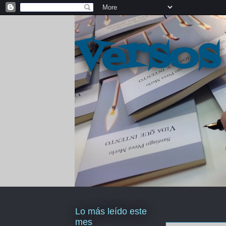
Versos
Lo más leído este
mes