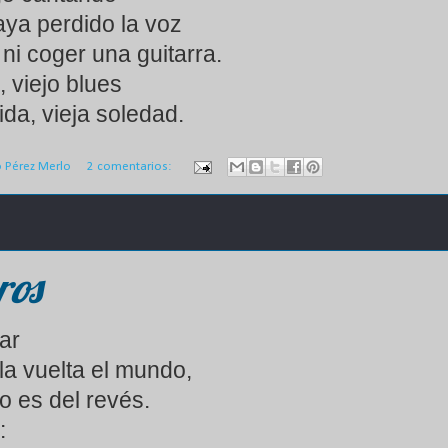
ya perdido la voz
ni coger una guitarra.
, viejo blues
ida, vieja soledad.
o Pérez Merlo
2 comentarios:
ros
gar
la vuelta el mundo,
o es del revés.
e: