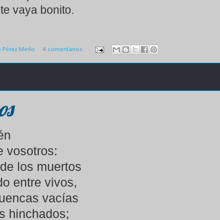
te vaya bonito.
o Pérez Merlo
4 comentarios:
os
ién
e vosotros:
de los muertos
o entre vivos,
cuencas vacías
os hinchados;