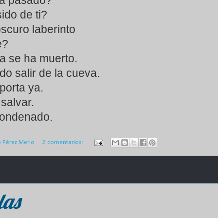
ha pasado?
ido de ti?
scuro laberinto
te?
a se ha muerto.
do salir de la cueva.
porta ya.
 salvar.
condenado.
o Pérez Merlo
2 comentarios:
las