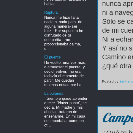
nunca apr
hablar. ...
ni a nave
Ruptura
Nunca me hizo falta
Sólo sé c
nadie ni nada para -de
alguna manera- ser
de mi cuer
feliz. Por supuesto he
disfrutado de tu
Ni a echar
compañía: me
proporcionaba calma,
Y así no s
c...
Camino er
El puente
He vuelto, una vez más,
¿qué otra
a atravesar el puente y
decidí volver: no era
todavía el momento de
partir. Me quedan
Posted by
Santiag
muchas cosas por ha...
La bufanda
Siempre quise aprender
a tejer. “Hacer punto”, se
decía. Mi madre y mis
Campa
abuelas trataron de
enseñarme. En mi casa
no importaba, como en
ot...