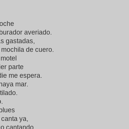
coche
rburador averiado.
s gastadas,
 mochila de cuero.
 motel
ier parte
ie me espera.
haya mar.
ilado.
o.
blues
 canta ya,
go cantando