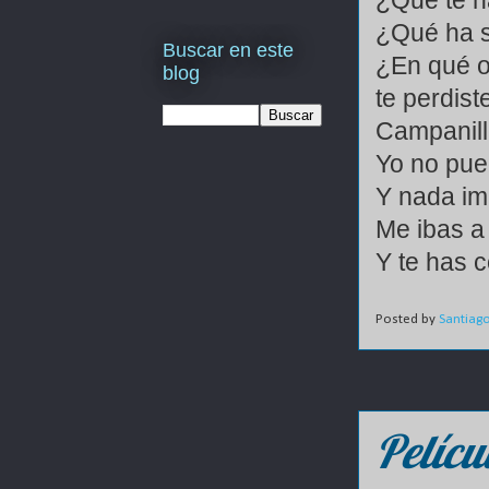
¿Qué te 
¿Qué ha s
Buscar en este
¿En qué o
blog
te perdis
Campanill
Yo no pue
Y nada im
Me ibas a
Y te has 
Posted by
Santiag
Pelícu