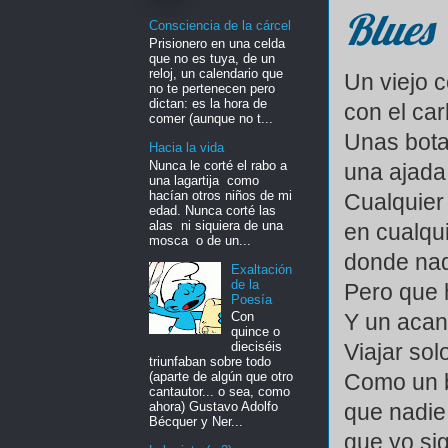
Blues
Consciencia de la cárcel
Prisionero en una celda
que no es tuya, de un
reloj, un calendario que
Un viejo 
no te pertenecen pero
dictan: es la hora de
con el ca
comer (aunque no t...
Unas bota
Hacia la vida
Nunca le corté el rabo a
una ajada
una lagartija como
hacían otros niños de mi
Cualquier
edad. Nunca corté las
alas ni siquiera de una
en cualqu
mosca o de un...
donde nad
Exaltación
de la
Pero que 
Poesía
Y un acant
Con
quince o
Viajar sol
dieciséis
triunfaban sobre todo
Como un 
(aparte de algún que otro
cantautor... o sea, como
que nadie
ahora) Gustavo Adolfo
Bécquer y Ner...
que yo si