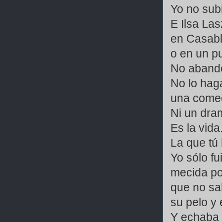
Yo no subi
E Ilsa La
en Casab
o en un p
No abando
No lo hag
una comed
Ni un dra
Es la vida
La que tú 
Yo sólo fu
mecida po
que no sa
su pelo y 
Y echaba l