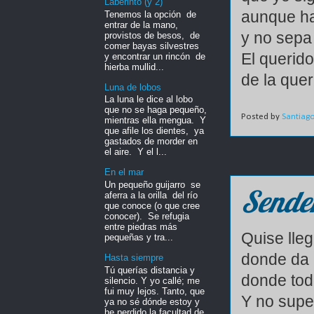
Laberinto (y 2)
aunque ha
Tenemos la opción de
entrar de la mano,
y no sepa 
provistos de besos, de
comer bayas silvestres
El querido
y encontrar un rincón de
hierba mullid...
de la quer
Luna de lobos
La luna le dice al lobo
que no se haga pequeño,
Posted by
Santiag
mientras ella mengua. Y
que afile los dientes, ya
gastados de morder en
el aire. Y el l...
En el mar
Un pequeño guijarro se
Sende
aferra a la orilla del río
que conoce (o que cree
conocer). Se refugia
entre piedras más
Quise lle
pequeñas y tra...
donde da 
Hasta siempre
Tú querías distancia y
donde tod
silencio. Y yo callé; me
fui muy lejos. Tanto, que
Y no sup
ya no sé dónde estoy y
he perdido la facultad de