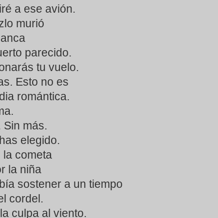
ré a ese avión.
szlo murió
lanca
uerto parecido.
narás tu vuelo.
as. Esto no es
ia romántica.
ma.
. Sin más.
has elegido.
i la cometa
r la niña
bía sostener a un tiempo
el cordel.
a culpa al viento.