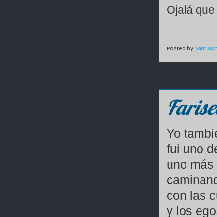
Ojalá que 
Posted by
Santiag
Farise
Yo tamb
fui uno d
uno más 
caminand
con las 
y los eg