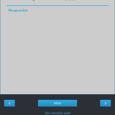
Responder
‹
›
Inicio
Ver versión web