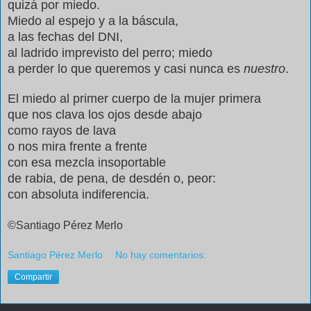
quiz
á
por miedo.
Miedo al espejo y a la b
á
scula,
a las fechas del DNI,
al ladrido imprevisto del perro; miedo
a perder lo que queremos y casi nunca es
nuestro
.
El miedo al primer cuerpo de la mujer primera
que nos clava los ojos desde abajo
como rayos de lava
o nos mira frente a frente
con esa mezcla insoportable
de rabia, de pena, de desd
é
n o, peor:
con absoluta indiferencia.
©Santiago Pérez
Merlo
Santiago Pérez Merlo
No hay comentarios:
Compartir