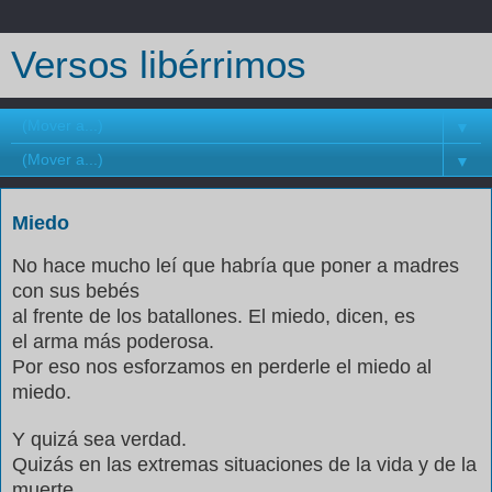
Versos libérrimos
▼
▼
Miedo
No hace mucho le
í
que habr
í
a que poner a madres
con sus beb
é
s
al frente de los batallones. El miedo, dicen, es
el arma m
á
s poderosa.
Por eso nos esforzamos en perderle el miedo al
miedo.
Y quiz
á
sea verdad.
Quiz
á
s en las extremas situaciones de la vida y de la
muerte,