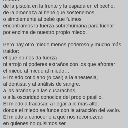
de la pistola en la frente y la espada en el pecho,
de la amenaza al beb
é
que sostenemos
o simplemente al beb
é
que fuimos
encontramos la fuerza sobrehumana para luchar
por encima de nuestro propio miedo.
Pero hay otro miedo menos poderoso y mucho m
á
s
traidor:
el que no nos da fuerza
ni arrojo ni poderes extra
ñ
os con los que afrontar
el miedo al miedo al miedo
…
El miedo cotidiano (o casi) a la anestesia,
al dentista y al an
á
lisis de sangre,
a las ara
ñ
as y a las cucarachas
o a la oscuridad conocida del propio pasillo.
El miedo a fracasar, a llegar a lo m
á
s alto,
donde el miedo se funde con la atracci
ó
n del vac
í
o.
El miedo a conocer o a que nos reconozcan
en quienes no quisimos ser