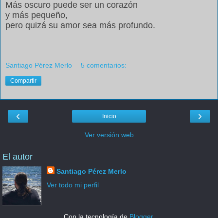
Más oscuro puede ser un corazón
y más pequeño,
pero quizá su amor sea más profundo.
Santiago Pérez Merlo
5 comentarios:
Compartir
‹
›
Inicio
Ver versión web
El autor
Santiago Pérez Merlo
Ver todo mi perfil
Con la tecnología de
Blogger
.