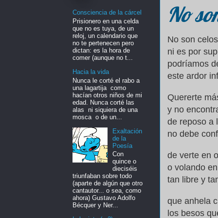
No son
Consciencia de la cárcel
Prisionero en una celda
que no es tuya, de un
reloj, un calendario que
No son celos
no te pertenecen pero
dictan: es la hora de
ni es por su
comer (aunque no t...
podríamos de
Hacia la vida
este ardor in
Nunca le corté el rabo a
una lagartija como
hacían otros niños de mi
Quererte más
edad. Nunca corté las
y no encontr
alas ni siquiera de una
mosca o de un...
de reposo a 
Exaltación
no debe conf
de la
Poesía
de verte en o
Con
quince o
o volando en
dieciséis
triunfaban sobre todo
tan libre y t
(aparte de algún que otro
cantautor... o sea, como
ahora) Gustavo Adolfo
que anhela c
Bécquer y Ner...
los besos qu