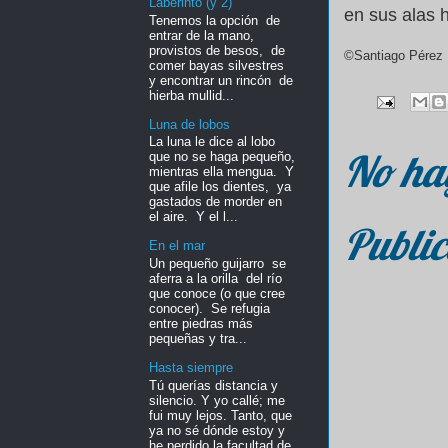
Laberinto (y 2)
en sus alas h
Tenemos la opción de
entrar de la mano,
provistos de besos, de
©Santiago Pérez 
comer bayas silvestres
y encontrar un rincón de
hierba mullid...
Luna de lobos
La luna le dice al lobo
No ha
que no se haga pequeño,
mientras ella mengua. Y
que afile los dientes, ya
gastados de morder en
el aire. Y el l...
Public
En el mar
Un pequeño guijarro se
aferra a la orilla del río
que conoce (o que cree
conocer). Se refugia
entre piedras más
pequeñas y tra...
Hasta siempre
Tú querías distancia y
silencio. Y yo callé; me
fui muy lejos. Tanto, que
ya no sé dónde estoy y
he perdido la facultad de