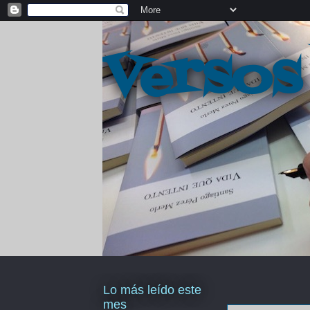
Versos
Lo más leído este
mes