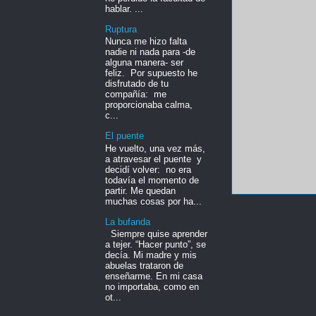
hablar. ...
Ruptura
Nunca me hizo falta
nadie ni nada para -de
alguna manera- ser
feliz. Por supuesto he
disfrutado de tu
compañía: me
proporcionaba calma,
c...
El puente
He vuelto, una vez más,
a atravesar el puente y
decidí volver: no era
todavía el momento de
partir. Me quedan
muchas cosas por ha...
La bufanda
Siempre quise aprender
a tejer. “Hacer punto”, se
decía. Mi madre y mis
abuelas trataron de
enseñarme. En mi casa
no importaba, como en
ot...