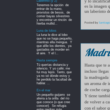
y lo incalific
Laberinto (y 2)
Tenemos la opción de
es la imagen 
entrar de la mano,
un laberinto d
provistos de besos, de
comer bayas silvestres
y encontrar un rincón de
Posted by
Santiag
hierba mullid...
Luna de lobos
La luna le dice al lobo
que no se haga pequeño,
mientras ella mengua. Y
que afile los dientes, ya
Madr
gastados de morder en
el aire. Y el l...
Hasta siempre
Hasta que te a
Tú querías distancia y
silencio. Y yo callé; me
incluso llegas
fui muy lejos. Tanto, que
ya no sé dónde estoy y
la madrugada 
he perdido la facultad de
un aroma de i
hablar. ...
de coche carga
En el mar
Un pequeño guijarro se
Y tiene tambié
aferra a la orilla del río
de volver a c
que conoce (o que cree
conocer). Se refugia
con el sabor q
entre piedras más