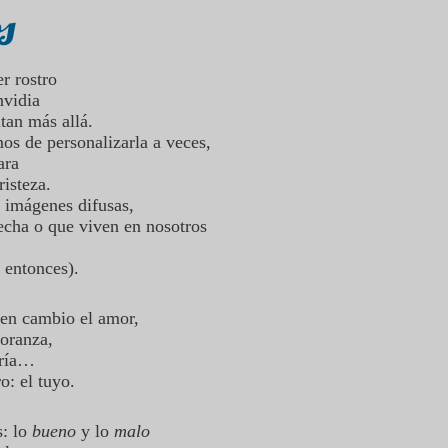
s
er rostro
envidia
itan más allá.
os de personalizarla a veces,
ara
risteza.
 imágenes difusas,
fecha o que viven en nosotros
 entonces).
 en cambio el amor,
ñoranza,
egría…
ro: el tuyo.
: lo
bueno
y lo
malo