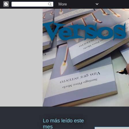
Versos
Lo más leído este
mes