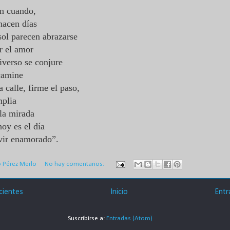
en cuando,
 hacen días
 sol parecen abrazarse
er el amor
niverso se conjure
 camine
a calle, firme el paso,
mplia
 la mirada
hoy es el día
ivir enamorado”.
o Pérez Merlo
No hay comentarios:
cientes
Inicio
Entr
Suscribirse a:
Entradas (Atom)