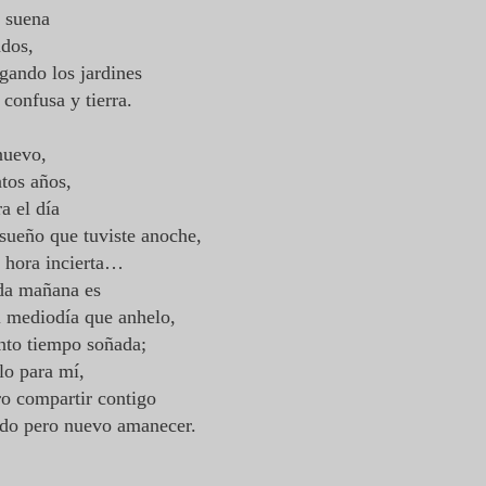
 suena
ados,
gando los jardines
 confusa y tierra.
nuevo,
tos años,
a el día
sueño que tuviste anoche,
la hora incierta…
ada mañana es
el mediodía que anhelo,
anto tiempo soñada;
olo para mí,
ro compartir contigo
ido pero nuevo amanecer.