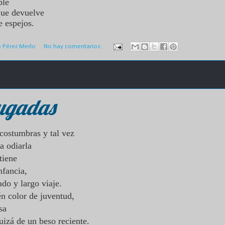
able
que devuelve
e espejos.
o Pérez Merlo
No hay comentarios:
ugadas
costumbras y tal vez
 a odiarla
tiene
nfancia,
do y largo viaje.
n color de juventud,
asa
uizá de un beso reciente.