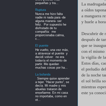
pequeñas y tra...
La madrugada
a oídos tapon
Ruptura
Nunca me hizo falta
a manguera re
nadie ni nada para -de
alguna manera- ser
y huele a hora
feliz. Por supuesto he
disfrutado de tu
compañía: me
Descubrir de 
proporcionaba calma,
c...
después de tan
que se inaugur
El puente
He vuelto, una vez más,
con el mismo 
a atravesar el puente y
la vigilia de 
decidí volver: no era
todavía el momento de
Estos días, c
partir. Me quedan
muchas cosas por ha...
el preludio d
La bufanda
de la noche t
Siempre quise aprender
el sol brilla s
a tejer. “Hacer punto”, se
decía. Mi madre y mis
mientras espe
abuelas trataron de
este ya conoc
enseñarme. En mi casa
no importaba, como en
ot...