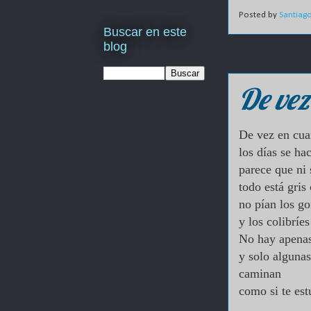
Posted by
Santiag
Buscar en este
blog
De vez
De vez en cua
los días se ha
parece que ni 
todo está gris
no pían los g
y los colibríes
No hay apenas 
y solo alguna
caminan
como si te es