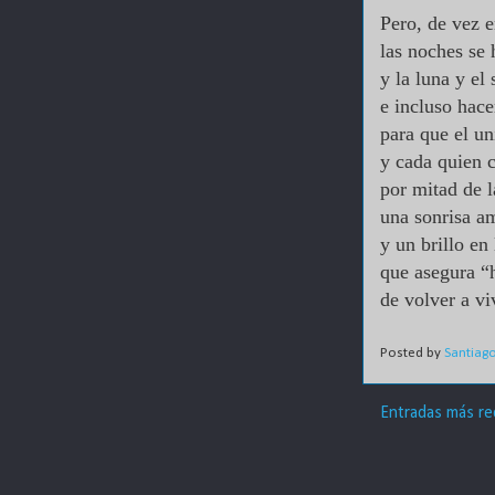
Pero, de vez 
las noches se
y la luna y el
e incluso hac
para que el u
y cada quien
por mitad de l
una sonrisa a
y un brillo en
que asegura “
de volver a v
Posted by
Santiag
Entradas más re