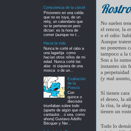
Rostro
Consciencia de la cárcel
Prisionero en una celda
que no es tuya, de un
reloj, un calendario que
No suelen ten
no te pertenecen pero
el rencor, la 
dictan: es la hora de
comer (aunque no t...
o el odio: hab
Aunque tratem
Hacia la vida
no ponemos c
Nunca le corté el rabo a
una lagartija como
tampoco a la t
hacían otros niños de mi
Son a lo sumo
edad. Nunca corté las
instantes sin 
alas ni siquiera de una
mosca o de un...
a perpetuidad
(y mal asunto,
Exaltación
de la
Poesía
Sí tienen cara
Con
quince o
el deseo, la a
dieciséis
la risa, la al
triunfaban sobre todo
(aparte de algún que otro
tienen un rost
cantautor... o sea, como
ahora) Gustavo Adolfo
Bécquer y Ner...
Todo lo demás