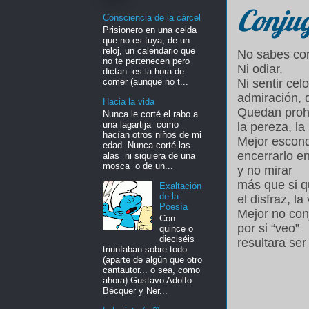
Conju
Consciencia de la cárcel
Prisionero en una celda
que no es tuya, de un
reloj, un calendario que
No sabes con
no te pertenecen pero
Ni odiar.
dictan: es la hora de
comer (aunque no t...
Ni sentir celo
admiración, 
Hacia la vida
Quedan prohi
Nunca le corté el rabo a
una lagartija como
la pereza, la i
hacían otros niños de mi
Mejor escond
edad. Nunca corté las
encerrarlo en
alas ni siquiera de una
mosca o de un...
y no mirar
más que si 
Exaltación
de la
el disfraz,
la
Poesía
Mejor no con
Con
por si “veo”
quince o
dieciséis
resultara se
triunfaban sobre todo
(aparte de algún que otro
cantautor... o sea, como
ahora) Gustavo Adolfo
Bécquer y Ner...