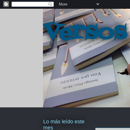
Versos
Lo más leído este
mes