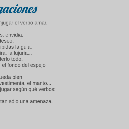
gaciones
jugar el verbo amar.
s, envidia,
deseo.
bidas la gula,
ra, la lujuria...
erlo todo,
 el fondo del espejo
queda bien
 vestimenta, el manto...
jugar según qué verbos:
r tan sólo una amenaza.