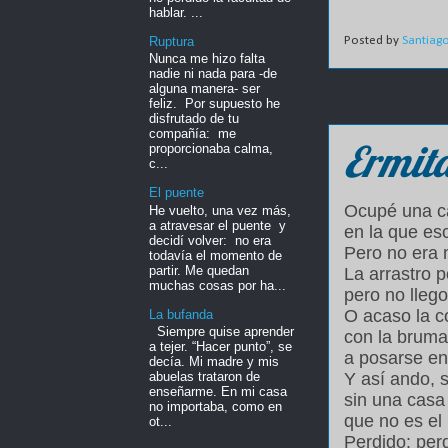
hablar. ...
Ruptura
Posted by
Santiag
Nunca me hizo falta
nadie ni nada para -de
alguna manera- ser
feliz. Por supuesto he
disfrutado de tu
compañía: me
Ermit
proporcionaba calma,
c...
El puente
Ocupé una c
He vuelto, una vez más,
a atravesar el puente y
en la que es
decidí volver: no era
Pero no era 
todavía el momento de
partir. Me quedan
La arrastro 
muchas cosas por ha...
pero no llego
O acaso la 
La bufanda
Siempre quise aprender
con la bruma
a tejer. “Hacer punto”, se
a posarse ent
decía. Mi madre y mis
Y así ando, 
abuelas trataron de
enseñarme. En mi casa
sin una casa
no importaba, como en
que no es el
ot...
Perdido: per