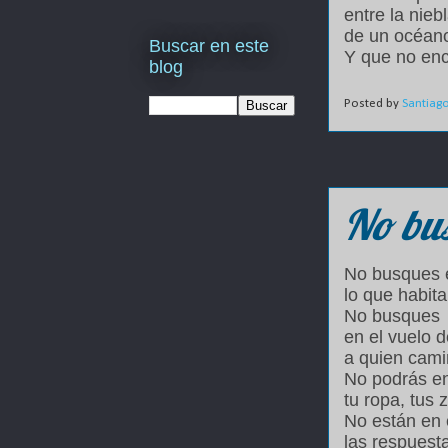
entre la nieb
de un océano
Buscar en este
Y que no en
blog
Posted by
Santiag
No bu
No busques e
lo que habita
No busques
en el vuelo 
a quien cami
No podrás en
tu ropa, tus 
No están en
las respuest