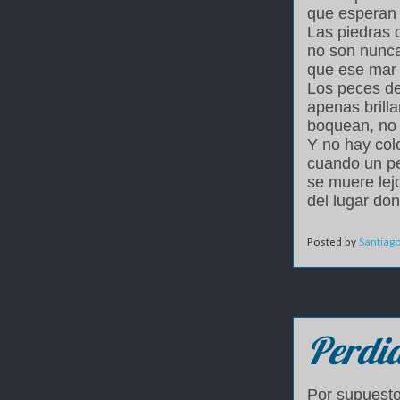
que esperan
Las piedras 
no son nunc
que ese mar 
Los peces d
apenas brilla
boquean, no 
Y no hay colo
cuando un pe
se muere lejo
del lugar don
Posted by
Santiag
Perdi
Por supuest