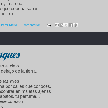
la y la arena
 que debería saber...
cuentro.
o Pérez Merlo
3 comentarios:
sques
n el cielo
 debajo de la tierra.
de las aves
na por calles que conoces.
contrar en maletas ajenas
zapatos, tu perfume...
 ese corazón
as