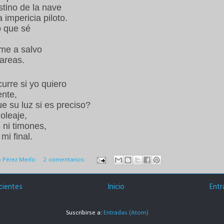
stino de la nave
 impericia piloto.
o que sé
o
me a salvo
areas.
urre si yo quiero
ente,
e su luz si es preciso?
 oleaje,
s ni timones,
mi final.
o Pérez Merlo
2 comentarios:
cientes
Inicio
Entr
Suscribirse a:
Entradas (Atom)