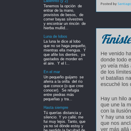
Laberinto (y 2)
Posted by
Santiag
Tenemos la opción de
entrar de la mano,
provistos de besos, de
comer bayas silvestres
y encontrar un rincón de
hierba mullid...
Finist
Luna de lobos
La luna le dice al lobo
que no se haga pequeño,
mientras ella mengua. Y
He venido has
que afile los dientes, ya
gastados de morder en
donde todo e
el aire. Y el l...
yo veía más 
de los límite
En el mar
Un pequeño guijarro se
vi batallas n
aferra a la orilla del río
escuché los 
que conoce (o que cree
conocer). Se refugia
entre piedras más
Hay un hilo 
pequeñas y tra...
que une la m
Hasta siempre
con la ilusión
Tú querías distancia y
Y hay una s
silencio. Y yo callé; me
fui muy lejos. Tanto, que
que nos ancl
ya no sé dónde estoy y
ver más allá 
he perdido la facultad de