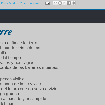
o Pérez Merlo
2 comentarios:
erre
ta el fin de la tierra;
l mundo veía sólo mar,
allá
s del tiempo:
avales y naufragios,
cantos de las ballenas muertas...
apenas visible
emoria de lo no vivido
 del futuro que no se va a vivir.
oga gruesa
a al pasado y nos impide
del mar.