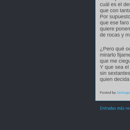
cuál es el de
que con tanta
Por supuest
que ese far
quiere poner
de rocas y m
¿Pero qué oc
mirarlo fijam
que me ciegu
Y que sea el
sin sextante
quien decida 
Posted by
Santiag
Entradas más re