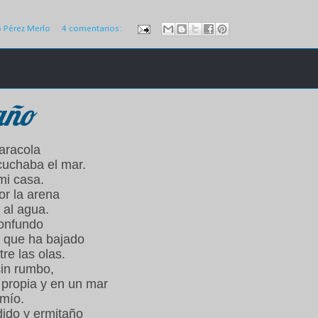
o Pérez Merlo
4 comentarios:
año
aracola
cuchaba el mar.
mi casa.
por la arena
 al agua.
confundo
 que ha bajado
re las olas.
sin rumbo,
 propia y en un mar
 mío.
dido y ermitaño