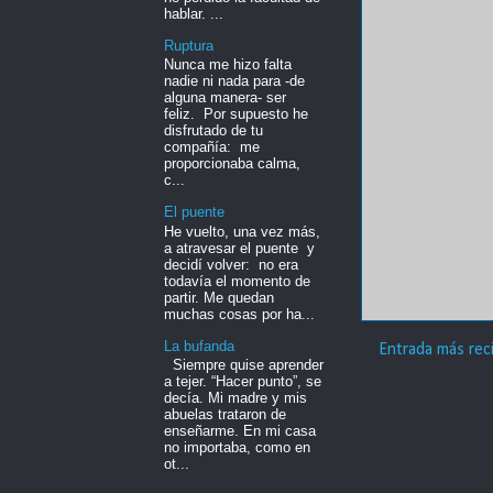
hablar. ...
Ruptura
Nunca me hizo falta
nadie ni nada para -de
alguna manera- ser
feliz. Por supuesto he
disfrutado de tu
compañía: me
proporcionaba calma,
c...
El puente
He vuelto, una vez más,
a atravesar el puente y
decidí volver: no era
todavía el momento de
partir. Me quedan
muchas cosas por ha...
La bufanda
Entrada más rec
Siempre quise aprender
a tejer. “Hacer punto”, se
decía. Mi madre y mis
abuelas trataron de
enseñarme. En mi casa
no importaba, como en
ot...