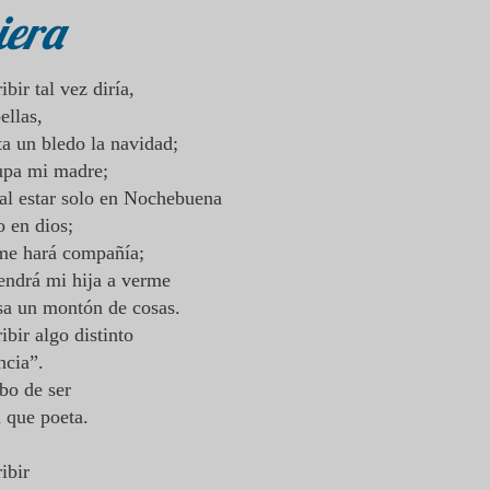
iera
ibir tal vez diría,
ellas,
a un bledo la navidad;
upa mi madre;
al estar solo en Nochebuena
o en dios;
me hará compañía;
ndrá mi hija a verme
sa un montón de cosas.
ibir algo distinto
ncia”.
bo de ser
a que poeta.
ribir