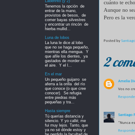
Laberinto (y 2)
cuánto te ech
Tenemos la opción de
Aunque no se
entrar de la mano,
provistos de besos, de
Pero es la ve
comer bayas silvestres
y encontrar un rincón de
hierba mullid...
Luna de lobos
Posted by
Santiag
La luna le dice al lobo
que no se haga pequeño,
mientras ella mengua. Y
2 come
que afile los dientes, ya
gastados de morder en
el aire. Y el l...
En el mar
Un pequeño guijarro se
Amelia Di
aferra a la orilla del río
que conoce (o que cree
Vos no cr
conocer). Se refugia
Responde
entre piedras más
pequeñas y tra...
Hasta siempre
Santiago 
Tú querías distancia y
silencio. Y yo callé; me
“Nunca es 
fui muy lejos. Tanto, que
ya no sé dónde estoy y
Responde
he perdido la facultad de