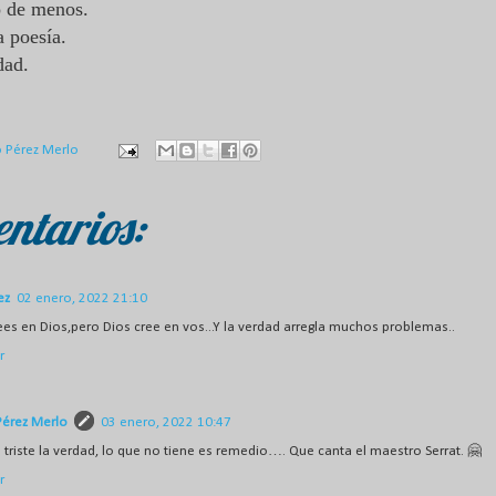
o de menos.
a poesía.
rdad.
o Pérez Merlo
ntarios:
ez
02 enero, 2022 21:10
ees en Dios,pero Dios cree en vos...Y la verdad arregla muchos problemas..
r
Pérez Merlo
03 enero, 2022 10:47
triste la verdad, lo que no tiene es remedio…. Que canta el maestro Serrat. 🤗
r