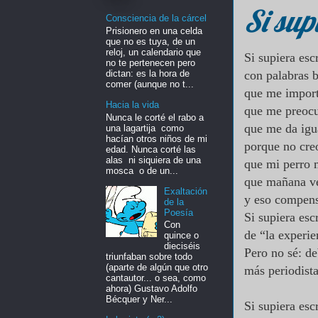
Si sup
Consciencia de la cárcel
Prisionero en una celda
que no es tuya, de un
reloj, un calendario que
Si supiera escr
no te pertenecen pero
dictan: es la hora de
con palabras b
comer (aunque no t...
que me import
Hacia la vida
que me preoc
Nunca le corté el rabo a
que me da igu
una lagartija como
hacían otros niños de mi
porque no cre
edad. Nunca corté las
alas ni siquiera de una
que mi perro 
mosca o de un...
que mañana ve
Exaltación
y eso compen
de la
Poesía
Si supiera escr
Con
de “la experie
quince o
dieciséis
Pero no sé: de
triunfaban sobre todo
(aparte de algún que otro
más periodist
cantautor... o sea, como
ahora) Gustavo Adolfo
Bécquer y Ner...
Si supiera esc