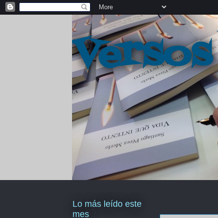
Versos
Lo más leído este
mes