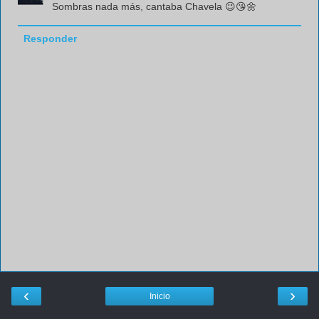
Sombras nada más, cantaba Chavela 😉😘🌼
Responder
‹
›
Inicio