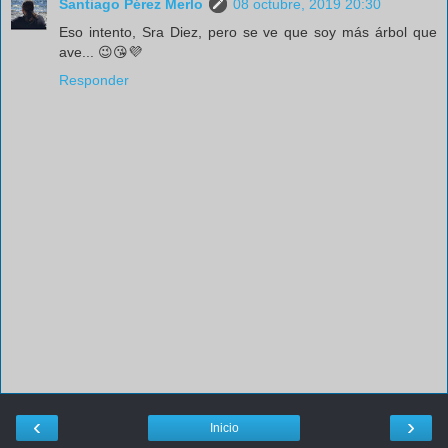
Santiago Pérez Merlo
08 octubre, 2019 20:30
Eso intento, Sra Diez, pero se ve que soy más árbol que
ave... 😉😘💜
Responder
‹
›
Inicio