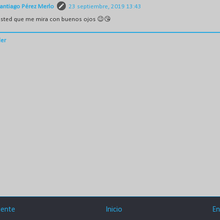
antiago Pérez Merlo
23 septiembre, 2019 13:43
sted que me mira con buenos ojos 😉😘
er
iente
Inicio
En