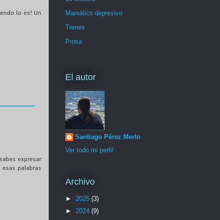
Maniático depresivo
iendo lo es! Un
Trenes
Prosa
El autor
Santiago Pérez Merlo
Ver todo mi perfil
e sabes expresar
 esas palabras
Archivo
►
2025
(3)
►
2024
(9)