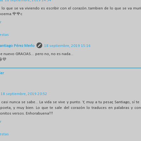
ez
18 septiembre, 2019 14:54
de lo que se va viviendo es escribir con el corazón..tambien de lo que se va mur
 poema.🌹🌹c
r
estas
antiago Pérez Merlo
18 septiembre, 2019 15:16
e nuevo GRACIAS.... pero no, no es nada...
💜
er
18 septiembre, 2019 20:52
 casi nunca se sabe... La vida se vive y punto. Y, muy a tu pesar, Santiago, sí t
oeta, y muy bien. Lo que te sale del corazón lo traduces en palabras y con
bonitos versos. Enhorabuena!!!
r
estas