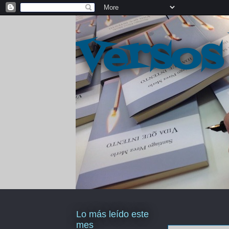
Versos
Lo más leído este
mes