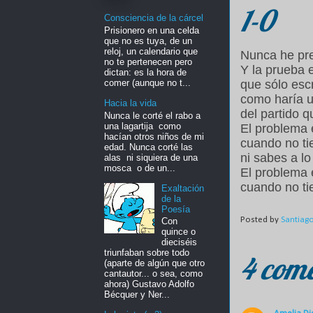
1-0
Consciencia de la cárcel
Prisionero en una celda
que no es tuya, de un
reloj, un calendario que
Nunca he pre
no te pertenecen pero
Y la prueba 
dictan: es la hora de
comer (aunque no t...
que sólo esc
como haría u
Hacia la vida
del partido 
Nunca le corté el rabo a
una lagartija como
El problema
hacían otros niños de mi
cuando no ti
edad. Nunca corté las
ni sabes a lo
alas ni siquiera de una
mosca o de un...
El problema
cuando no tie
Exaltación
de la
Poesía
Posted by
Santiag
Con
quince o
dieciséis
triunfaban sobre todo
4 come
(aparte de algún que otro
cantautor... o sea, como
ahora) Gustavo Adolfo
Bécquer y Ner...