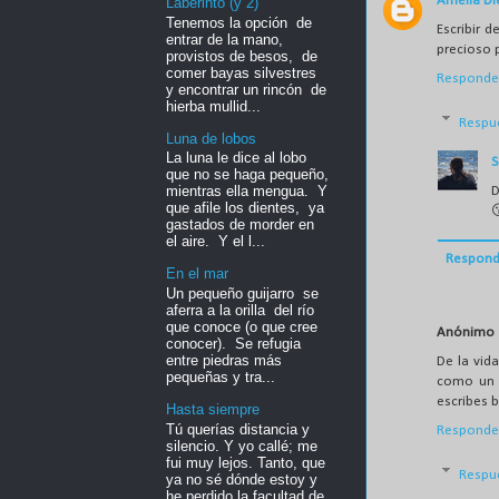
Amelia Di
Laberinto (y 2)
Tenemos la opción de
Escribir 
entrar de la mano,
precioso
provistos de besos, de
comer bayas silvestres
Responde
y encontrar un rincón de
hierba mullid...
Respu
Luna de lobos
La luna le dice al lobo
S
que no se haga pequeño,
mientras ella mengua. Y
D
que afile los dientes, ya

gastados de morder en
el aire. Y el l...
Respond
En el mar
Un pequeño guijarro se
aferra a la orilla del río
que conoce (o que cree
Anónimo
conocer). Se refugia
entre piedras más
De la vida
pequeñas y tra...
como un p
escribes 
Hasta siempre
Tú querías distancia y
Responde
silencio. Y yo callé; me
fui muy lejos. Tanto, que
Respu
ya no sé dónde estoy y
he perdido la facultad de