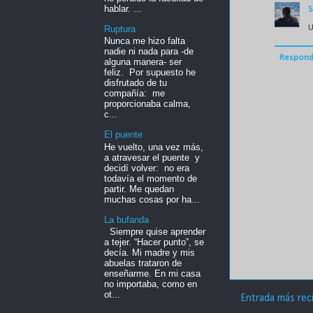
hablar. ...
S
U
Ruptura
Nunca me hizo falta
nadie ni nada para -de
Respond
alguna manera- ser
feliz. Por supuesto he
disfrutado de tu
compañía: me
proporcionaba calma,
c...
El puente
He vuelto, una vez más,
a atravesar el puente y
decidí volver: no era
todavía el momento de
partir. Me quedan
muchas cosas por ha...
La bufanda
Siempre quise aprender
a tejer. “Hacer punto”, se
decía. Mi madre y mis
abuelas trataron de
enseñarme. En mi casa
no importaba, como en
ot...
Entrada más rec