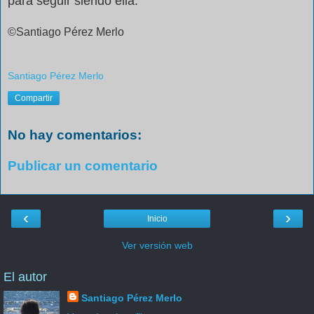
para seguir siendo ella.
©Santiago Pérez Merlo
Santiago Pérez Merlo
Compartir
No hay comentarios:
Publicar un comentario
‹
›
Inicio
Ver versión web
El autor
Santiago Pérez Merlo