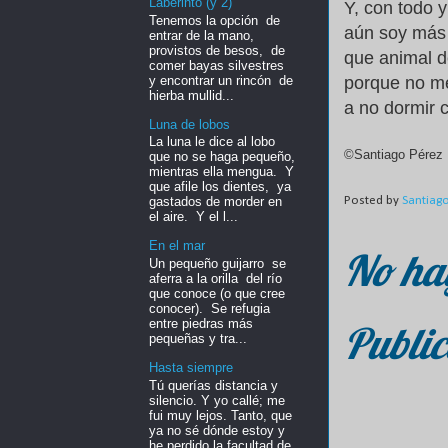
Laberinto (y 2)
Y, con todo y
Tenemos la opción de
aún soy más
entrar de la mano,
provistos de besos, de
que animal d
comer bayas silvestres
y encontrar un rincón de
porque no m
hierba mullid...
a no dormir c
Luna de lobos
La luna le dice al lobo
©Santiago Pérez 
que no se haga pequeño,
mientras ella mengua. Y
que afile los dientes, ya
Posted by
Santiag
gastados de morder en
el aire. Y el l...
En el mar
No ha
Un pequeño guijarro se
aferra a la orilla del río
que conoce (o que cree
conocer). Se refugia
entre piedras más
Public
pequeñas y tra...
Hasta siempre
Tú querías distancia y
silencio. Y yo callé; me
fui muy lejos. Tanto, que
ya no sé dónde estoy y
he perdido la facultad de