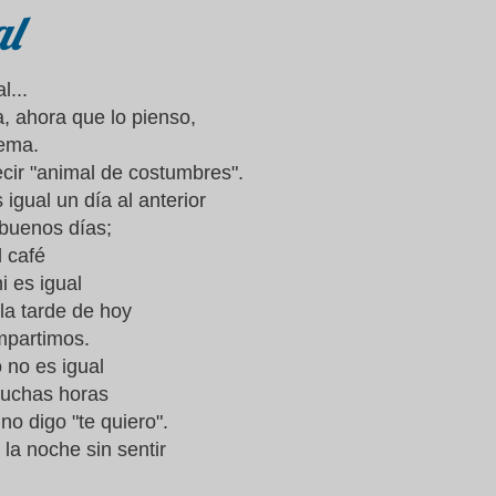
l
l...
a, ahora que lo pienso,
oema.
ecir "animal de costumbres".
igual un día al anterior
 buenos días;
l café
i es igual
la tarde de hoy
ompartimos.
 no es igual
uchas horas
 no digo "te quiero".
 la noche sin sentir