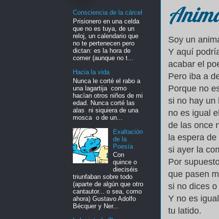
Anima
Consciencia de la cárcel
Prisionero en una celda
que no es tuya, de un
reloj, un calendario que
Soy un anima
no te pertenecen pero
dictan: es la hora de
Y aquí podrí
comer (aunque no t...
acabar el p
Hacia la vida
Pero iba a d
Nunca le corté el rabo a
Porque no es 
una lagartija como
hacían otros niños de mi
si no hay un
edad. Nunca corté las
alas ni siquiera de una
no es igual e
mosca o de un...
de las once n
Exaltación
la espera de 
de la
Poesía
si ayer la c
Con
Por supuesto
quince o
dieciséis
que pasen m
triunfaban sobre todo
(aparte de algún que otro
si no dices o
cantautor... o sea, como
Y no es igual
ahora) Gustavo Adolfo
Bécquer y Ner...
tu latido.