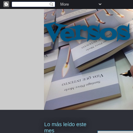
Versos
Lo más leído este
mes