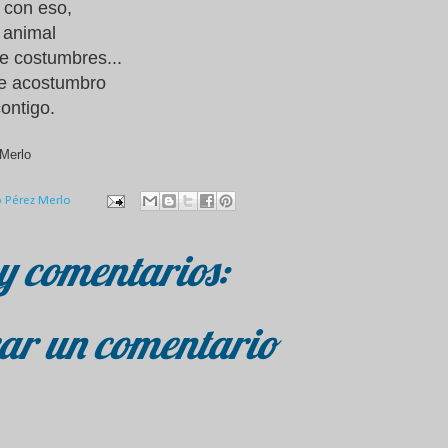
 con eso,
 animal
e costumbres...
e acostumbro
ontigo.
Merlo
o Pérez Merlo
y comentarios:
ar un comentario