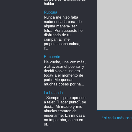
hablar. ...
Ruptura
Nunca me hizo falta
nadie ni nada para -de
alguna manera- ser
feliz. Por supuesto he
disfrutado de tu
compañía: me
proporcionaba calma,
c...
El puente
He vuelto, una vez más,
a atravesar el puente y
decidí volver: no era
todavía el momento de
partir. Me quedan
muchas cosas por ha...
La bufanda
Siempre quise aprender
a tejer. “Hacer punto”, se
decía. Mi madre y mis
abuelas trataron de
enseñarme. En mi casa
Entrada más rec
no importaba, como en
ot...