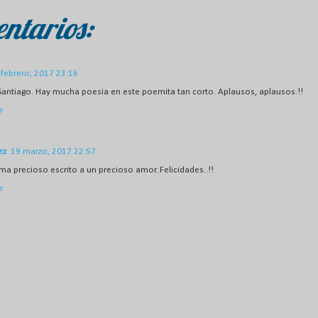
ntarios:
 febrero, 2017 23:16
Santiago. Hay mucha poesia en este poemita tan corto. Aplausos, aplausos.!!
r
ez
19 marzo, 2017 22:57
a precioso escrito a un precioso amor..Felicidades..!!
r