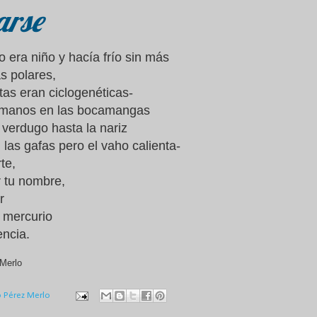
arse
era niño y hacía frío sin más
s polares,
tas eran ciclogenéticas-
 manos en las bocamangas
 verdugo hasta la nariz
las gafas pero el vaho calienta-
te,
r tu nombre,
r
l mercurio
encia.
Merlo
o Pérez Merlo