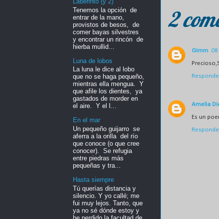
Laberinto (y 2)
Tenemos la opción de
2 come
entrar de la mano,
provistos de besos, de
comer bayas silvestres
y encontrar un rincón de
hierba mullid...
Gimm
08
Luna de lobos
Precioso,
La luna le dice al lobo
Responde
que no se haga pequeño,
mientras ella mengua. Y
que afile los dientes, ya
gastados de morder en
Amelia Di
el aire. Y el l...
Es un poem
En el mar
Un pequeño guijarro se
Responde
aferra a la orilla del río
que conoce (o que cree
conocer). Se refugia
entre piedras más
pequeñas y tra...
Hasta siempre
Tú querías distancia y
silencio. Y yo callé; me
fui muy lejos. Tanto, que
ya no sé dónde estoy y
he perdido la facultad de