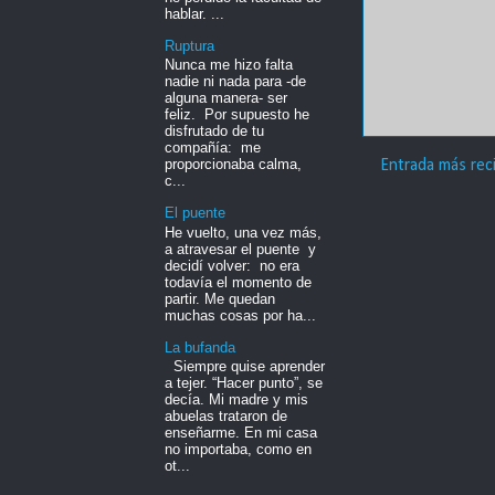
hablar. ...
Ruptura
Nunca me hizo falta
nadie ni nada para -de
alguna manera- ser
feliz. Por supuesto he
disfrutado de tu
compañía: me
proporcionaba calma,
Entrada más rec
c...
El puente
He vuelto, una vez más,
a atravesar el puente y
decidí volver: no era
todavía el momento de
partir. Me quedan
muchas cosas por ha...
La bufanda
Siempre quise aprender
a tejer. “Hacer punto”, se
decía. Mi madre y mis
abuelas trataron de
enseñarme. En mi casa
no importaba, como en
ot...