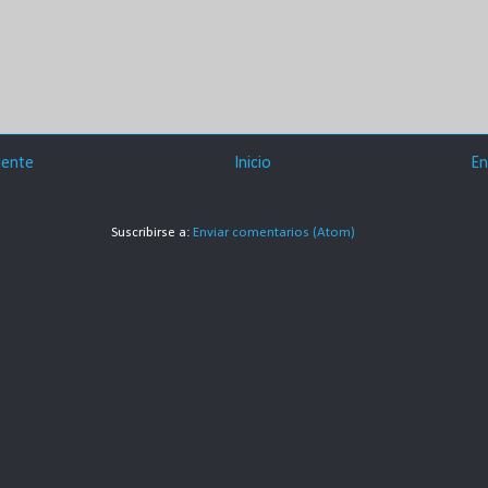
iente
Inicio
En
Suscribirse a:
Enviar comentarios (Atom)