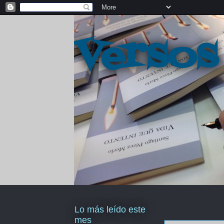
Versos
Lo más leído este
mes