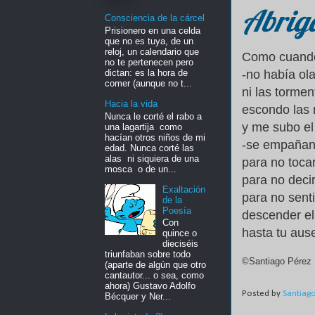
Abrig
Consciencia de la cárcel
Prisionero en una celda
que no es tuya, de un
reloj, un calendario que
Como cuando 
no te pertenecen pero
dictan: es la hora de
-no había ola
comer (aunque no t...
ni las tormen
Hacia la vida
escondo las
Nunca le corté el rabo a
y me subo el
una lagartija como
hacían otros niños de mi
-se empañan 
edad. Nunca corté las
alas ni siquiera de una
para no tocar
mosca o de un...
para no deci
Exaltación
para no senti
de la
Poesía
descender e
Con
hasta tu aus
quince o
dieciséis
triunfaban sobre todo
©Santiago Pérez 
(aparte de algún que otro
cantautor... o sea, como
ahora) Gustavo Adolfo
Posted by
Santiag
Bécquer y Ner...