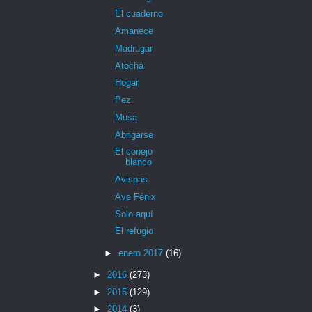
El cuaderno
Amanece
Madrugar
Atocha
Hogar
Pez
Musa
Abrigarse
El conejo
blanco
Avispas
Ave Fénix
Solo aquí
El refugio
►
enero 2017
(16)
►
2016
(273)
►
2015
(129)
►
2014
(3)