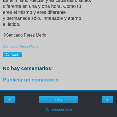
Es el mismo -decía- y es cada día distinto,
diferente en una y otra hora. Como tú
eres el mismo y eres diferente
y permanece sólo, inmutable y eterno,
el latido.
©Santiago Pérez Merlo
Santiago Pérez Merlo
Compartir
No hay comentarios:
Publicar un comentario
‹
›
Inicio
Ver versión web