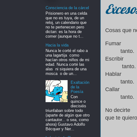
Exceso
Consciencia de la cárcel
Prisionero en una celda
que no es tuya, de un
reloj, un calendario que
no te pertenecen pero
Cosas que no
dictan: es la hora de
comer (aunque no t...
Fumar
Hacia la vida
tanto.
Nunca le corté el rabo a
una lagartija como
Escribir
hacían otros niños de mi
edad. Nunca corté las
tanto.
alas ni siquiera de una
Hablar
mosca o de un...
tanto.
Exaltación
de la
Callar
Poesía
tanto.
Con
quince o
dieciséis
No decirte
triunfaban sobre todo
(aparte de algún que otro
que te quier
cantautor... o sea, como
ahora) Gustavo Adolfo
tant
Bécquer y Ner...