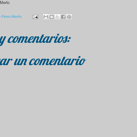
Merlo
o Pérez Merlo
y comentarios:
ar un comentario