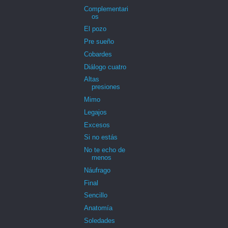
Complementari
os
El pozo
Pre sueño
Cobardes
Diálogo cuatro
Altas
presiones
Mimo
Legajos
Excesos
Si no estás
No te echo de
menos
Náufrago
Final
Sencillo
Anatomía
Soledades