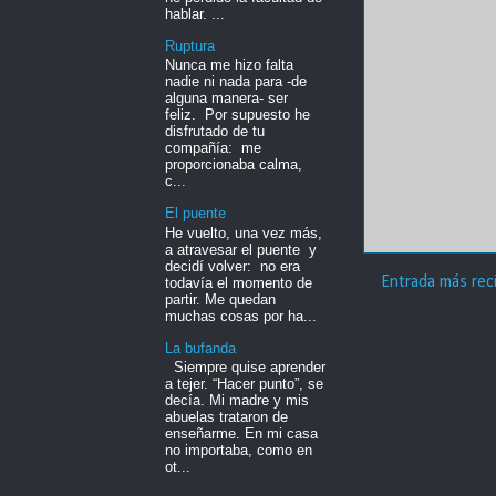
hablar. ...
Ruptura
Nunca me hizo falta
nadie ni nada para -de
alguna manera- ser
feliz. Por supuesto he
disfrutado de tu
compañía: me
proporcionaba calma,
c...
El puente
He vuelto, una vez más,
a atravesar el puente y
decidí volver: no era
Entrada más rec
todavía el momento de
partir. Me quedan
muchas cosas por ha...
La bufanda
Siempre quise aprender
a tejer. “Hacer punto”, se
decía. Mi madre y mis
abuelas trataron de
enseñarme. En mi casa
no importaba, como en
ot...