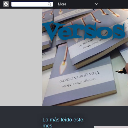
Versos
Lo más leído este
mes