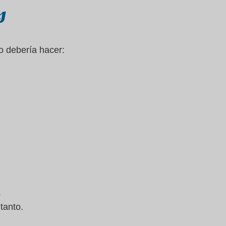
s
 debería hacer:
o
o.