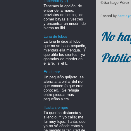
Laberinto (y 2)
©Santiago Pérez 
Tenemos la opción de
entrar de la mano,
provistos de besos, de
Posted by
Santiag
comer bayas silvestres
y encontrar un rincón de
hierba mullid...
No ha
Luna de lobos
La luna le dice al lobo
que no se haga pequeño,
mientras ella mengua. Y
Public
que afile los dientes, ya
gastados de morder en
el aire. Y el l...
En el mar
Un pequeño guijarro se
aferra a la orilla del río
que conoce (o que cree
conocer). Se refugia
entre piedras más
pequeñas y tra...
Hasta siempre
Tú querías distancia y
silencio. Y yo callé; me
fui muy lejos. Tanto, que
ya no sé dónde estoy y
he perdido la facultad de