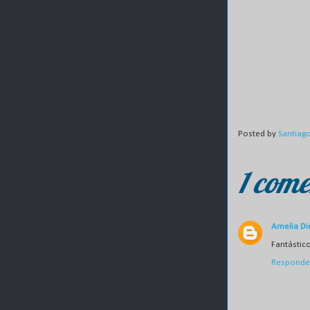
Posted by
Santiag
1 come
Amelia Di
Fantástico.
Responde