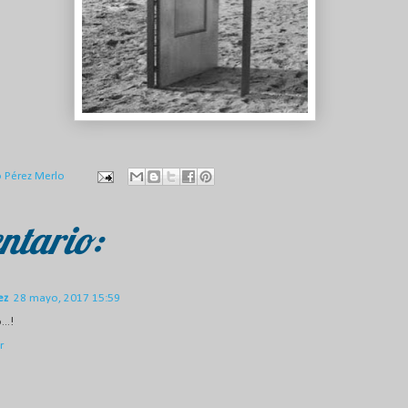
o Pérez Merlo
ntario:
ez
28 mayo, 2017 15:59
..!
r