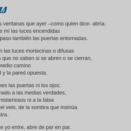
as
as ventanas que ayer –como quien dice- abría.
e mí las luces encendidas
i paso también las puertas entornadas.
 las luces mortecinas o difusas
s que no saben si se abren o se cierran,
 medio camino
el y la pared opuesta.
s las puertas ni los ojos;
onado a las medias verdades,
misteriosos ni a la falsa
del velo, de la sombra que insinúa
tra.
e yo entre, abre de par en par.