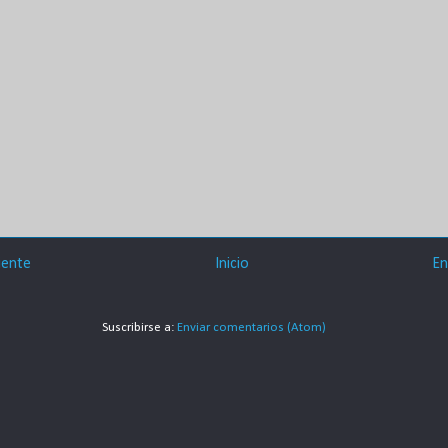
iente
Inicio
En
Suscribirse a:
Enviar comentarios (Atom)