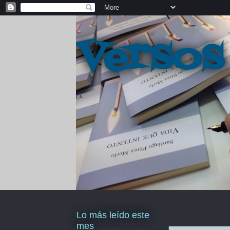
Versos
Lo más leído este
mes