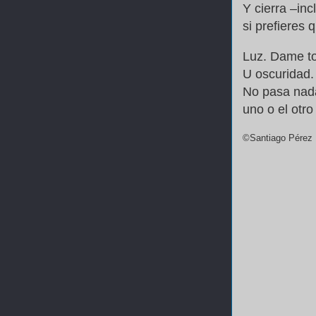
Y cierra –inc
si prefieres
Luz. Dame tod
U oscuridad.
No pasa nada
uno o el otro
©Santiago Pérez