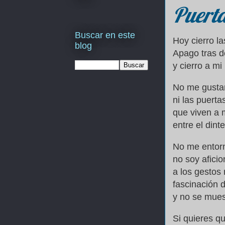
Puert
Buscar en este
Hoy cierro l
blog
Apago tras d
y cierro a m
No me gustan
ni las puerta
que viven a
entre el dint
No me entorne
no soy afici
a los gestos 
fascinación 
y no se mues
Si quieres qu