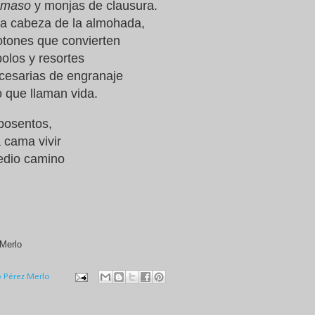
omaso
y monjas de clausura.
 la cabeza de la almohada,
botones que convierten
los y resortes
cesarias de engranaje
 que llaman vida.
posentos,
a cama vivir
edio camino
Merlo
o Pérez Merlo