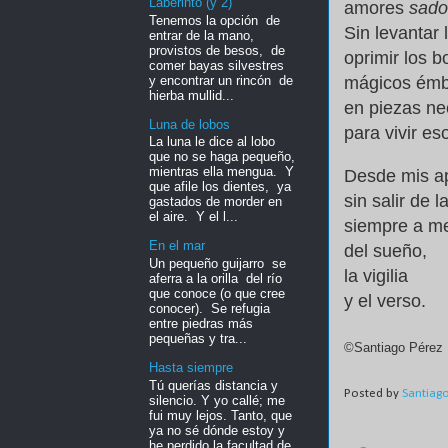
Laberinto (y 2)
amores
sad
Tenemos la opción de
Sin levantar
entrar de la mano,
provistos de besos, de
oprimir los 
comer bayas silvestres
y encontrar un rincón de
mágicos émbo
hierba mullid...
en piezas ne
Luna de lobos
para vivir
eso
La luna le dice al lobo
que no se haga pequeño,
mientras ella mengua. Y
Desde mis a
que afile los dientes, ya
sin salir de l
gastados de morder en
el aire. Y el l...
siempre a m
En el mar
del sueño,
Un pequeño guijarro se
la vigilia
aferra a la orilla del río
que conoce (o que cree
y el verso.
conocer). Se refugia
entre piedras más
pequeñas y tra...
©Santiago Pérez
Hasta siempre
Tú querías distancia y
Posted by
Santiag
silencio. Y yo callé; me
fui muy lejos. Tanto, que
ya no sé dónde estoy y
he perdido la facultad de