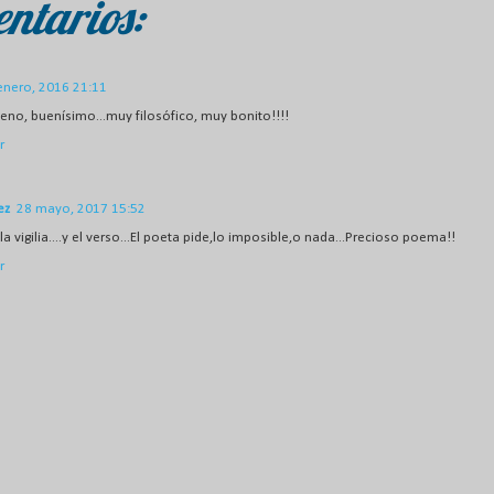
ntarios:
enero, 2016 21:11
eno, buenísimo...muy filosófico, muy bonito!!!!
r
ez
28 mayo, 2017 15:52
.la vigilia....y el verso...El poeta pide,lo imposible,o nada...Precioso poema!!
r