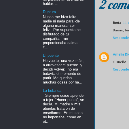
2 come
hablar. ...
Ruptura
Nunca me hizo falta
nadie ni nada para -de
Berta
11 
alguna manera- ser
feliz. Por supuesto he
Bueno, bu
disfrutado de tu
Responde
compañía: me
proporcionaba calma,
c...
Amelia Di
El puente
He vuelto, una vez más,
El sueño..
a atravesar el puente y
decidí volver: no era
Responde
todavía el momento de
partir. Me quedan
muchas cosas por ha...
La bufanda
Siempre quise aprender
a tejer. “Hacer punto”, se
decía. Mi madre y mis
abuelas trataron de
enseñarme. En mi casa
no importaba, como en
ot...