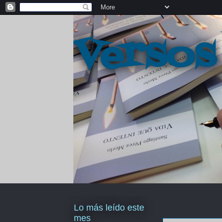
Versos
Lo más leído este
mes