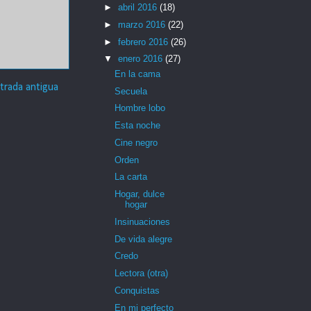
►
abril 2016
(18)
►
marzo 2016
(22)
►
febrero 2016
(26)
▼
enero 2016
(27)
En la cama
trada antigua
Secuela
Hombre lobo
Esta noche
Cine negro
Orden
La carta
Hogar, dulce
hogar
Insinuaciones
De vida alegre
Credo
Lectora (otra)
Conquistas
En mi perfecto