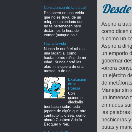
Desde 
Consciencia de la cárcel
Prisionero en una celda
que no es tuya, de un
reloj, un calendario que
Aspiro a trab
no te pertenecen pero
dictan: es la hora de
como dicen 
comer (aunque no t...
o como un c
Hacia la vida
Aspiro a diri
Nunca le corté el rabo a
un emporio d
una lagartija como
hacían otros niños de mi
gobernar des
edad. Nunca corté las
alas ni siquiera de una
-otrora cony
mosca o de un...
un ejército d
Exaltación
de metáforas
de la
Poesía
Manejar sin 
Con
un inmenso t
quince o
dieciséis
en nudos sur
triunfaban sobre todo
(aparte de algún que otro
las palabras
cantautor... o sea, como
hechiceras y 
ahora) Gustavo Adolfo
Bécquer y Ner...
putas y mand