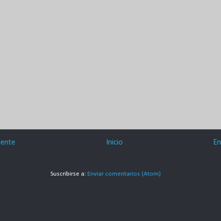
iente
Inicio
En
Suscribirse a:
Enviar comentarios (Atom)