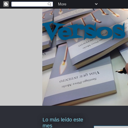
Versos
Lo más leído este
mes