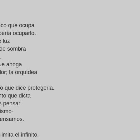
ueco que ocupa
bería ocuparlo.
 luz
 de sombra
.
ue ahoga
flor; la orquídea
co que dice protegerla.
to que dicta
 pensar
mismo-
pensamos.
imita el infinito.