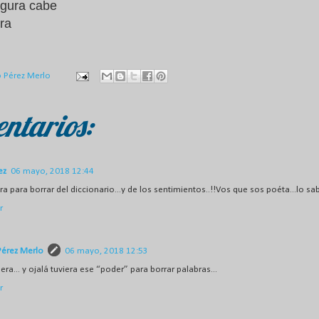
gura cabe
bra
.
o Pérez Merlo
ntarios:
ez
06 mayo, 2018 12:44
a para borrar del diccionario...y de los sentimientos..!!Vos que sos poéta...lo sab
r
Pérez Merlo
06 mayo, 2018 12:53
uera... y ojalá tuviera ese “poder” para borrar palabras...
r