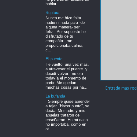
hablar. ...
Ruptura
Nunca me hizo falta
nadie ni nada para -de
alguna manera- ser
feliz. Por supuesto he
disfrutado de tu
compañía: me
proporcionaba calma,
c...
El puente
He vuelto, una vez más,
a atravesar el puente y
decidí volver: no era
todavía el momento de
partir. Me quedan
muchas cosas por ha...
Entrada más rec
La bufanda
Siempre quise aprender
a tejer. “Hacer punto”, se
decía. Mi madre y mis
abuelas trataron de
enseñarme. En mi casa
no importaba, como en
ot...