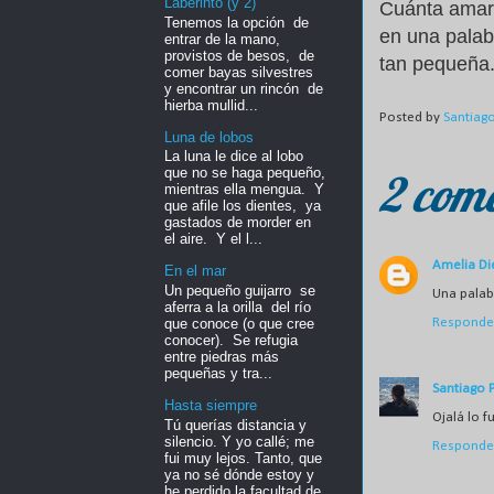
Laberinto (y 2)
Cuánta amar
Tenemos la opción de
en una pala
entrar de la mano,
provistos de besos, de
tan pequeña
comer bayas silvestres
y encontrar un rincón de
hierba mullid...
Posted by
Santiag
Luna de lobos
La luna le dice al lobo
que no se haga pequeño,
2 come
mientras ella mengua. Y
que afile los dientes, ya
gastados de morder en
el aire. Y el l...
Amelia Di
En el mar
Un pequeño guijarro se
Una palabr
aferra a la orilla del río
que conoce (o que cree
Responde
conocer). Se refugia
entre piedras más
pequeñas y tra...
Santiago 
Hasta siempre
Ojalá lo f
Tú querías distancia y
silencio. Y yo callé; me
Responde
fui muy lejos. Tanto, que
ya no sé dónde estoy y
he perdido la facultad de