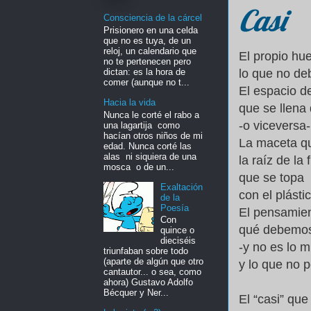
Casi
Consciencia de la cárcel
Prisionero en una celda
que no es tuya, de un
reloj, un calendario que
El propio h
no te pertenecen pero
dictan: es la hora de
lo que no de
comer (aunque no t...
El espacio de
Hacia la vida
que se llena
Nunca le corté el rabo a
-o viceversa-
una lagartija como
hacían otros niños de mi
La maceta q
edad. Nunca corté las
alas ni siquiera de una
la raíz de la 
mosca o de un...
que se topa
Exaltación
con el plásti
de la
Poesía
El pensamien
Con
qué debemos
quince o
dieciséis
-y no es lo 
triunfaban sobre todo
(aparte de algún que otro
y lo que no 
cantautor... o sea, como
ahora) Gustavo Adolfo
Bécquer y Ner...
El “casi” que l