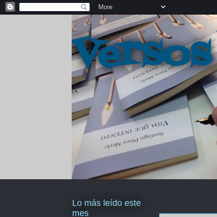
Versos
Lo más leído este
mes