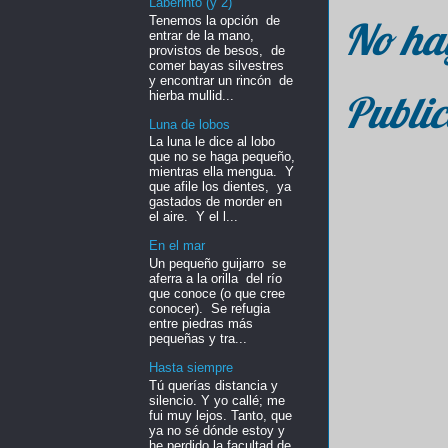
Laberinto (y 2)
Tenemos la opción de
No ha
entrar de la mano,
provistos de besos, de
comer bayas silvestres
y encontrar un rincón de
Public
hierba mullid...
Luna de lobos
La luna le dice al lobo
que no se haga pequeño,
mientras ella mengua. Y
que afile los dientes, ya
gastados de morder en
el aire. Y el l...
En el mar
Un pequeño guijarro se
aferra a la orilla del río
que conoce (o que cree
conocer). Se refugia
entre piedras más
pequeñas y tra...
Hasta siempre
Tú querías distancia y
silencio. Y yo callé; me
fui muy lejos. Tanto, que
ya no sé dónde estoy y
he perdido la facultad de