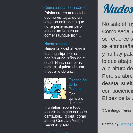
Nudos
Consciencia de la cárcel
Prisionero en una celda
que no es tuya, de un
reloj, un calendario que
No sale el “
no te pertenecen pero
dictan: es la hora de
Como sedal 
comer (aunque no t...
se retuerce s
Hacia la vida
se enmaraña
Nunca le corté el rabo a
y no hay pala
una lagartija como
hacían otros niños de mi
lo que abajo
edad. Nunca corté las
alas ni siquiera de una
a la altura de
mosca o de un...
Pero se abre
Exaltación
desata, suel
de la
Poesía
con pacienci
Con
El pez de la 
quince o
dieciséis
triunfaban sobre todo
©Santiago Pérez 
(aparte de algún que otro
cantautor... o sea, como
ahora) Gustavo Adolfo
Posted by
Santiag
Bécquer y Ner...