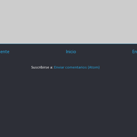
iente
Inicio
En
Suscribirse a:
Enviar comentarios (Atom)