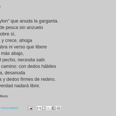
nylon” que anuda la garganta.
de pesca sin anzuelo
obre sí,
 y crece, ahoga
bra ni verso que libere
, más abajo,
l pecho, necesita salir.
 camino: con dedos hábiles
ta, desanuda
a y dedos firmes de redero.
verdad nadará libre.
Merlo
o Pérez Merlo