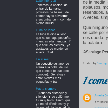
Laberinto (y 2)
de la media
Tenemos la opción de
aplausos, mo
entrar de la mano,
resentidos, a
provistos de besos, de
comer bayas silvestres
A veces, sim
y encontrar un rincón de
hierba mullid...
Que ninguno 
Luna de lobos
se calle por 
La luna le dice al lobo
nos queda -
que no se haga pequeño,
mientras ella mengua. Y
la palabra.
que afile los dientes, ya
gastados de morder en
©Santiago Pér
el aire. Y el l...
En el mar
Un pequeño guijarro se
Posted by
Santiag
aferra a la orilla del río
que conoce (o que cree
conocer). Se refugia
1 come
entre piedras más
pequeñas y tra...
Hasta siempre
Tú querías distancia y
Amelia Di
silencio. Y yo callé; me
fui muy lejos. Tanto, que
Y mientras
ya no sé dónde estoy y
he perdido la facultad de