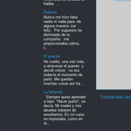
Responde
hablar. ...
Ruptura
Nunca me hizo falta
nadie ni nada para -de
alguna manera- ser
feliz. Por supuesto he
disfrutado de tu
compañía: me
proporcionaba calma,
c...
El puente
He vuelto, una vez más,
a atravesar el puente y
decidí volver: no era
todavía el momento de
partir. Me quedan
muchas cosas por ha...
La bufanda
Siempre quise aprender
Entrada más rec
a tejer. “Hacer punto”, se
decía. Mi madre y mis
abuelas trataron de
enseñarme. En mi casa
no importaba, como en
ot...