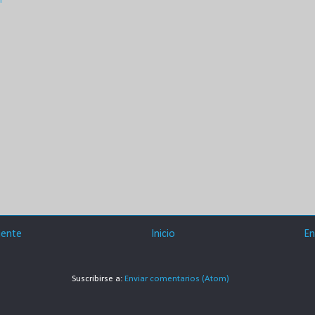
r
iente
Inicio
En
Suscribirse a:
Enviar comentarios (Atom)