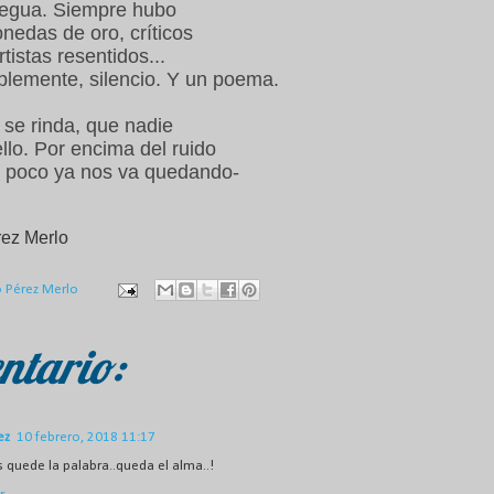
 legua. Siempre hubo
nedas de oro, críticos
rtistas resentidos...
plemente, silencio. Y un poema.
se rinda, que nadie
ello. Por encima del ruido
y poco ya nos va quedando-
ez Merlo
o Pérez Merlo
ntario:
ez
10 febrero, 2018 11:17
 quede la palabra..queda el alma..!