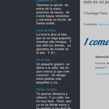
Laberinto (y 2)
esto es un 
Tenemos la opción de
entrar de la mano,
provistos de besos, de
©Santiago Pérez 
comer bayas silvestres
y encontrar un rincón de
hierba mullid...
Posted by
Santiag
Luna de lobos
La luna le dice al lobo
1 come
que no se haga pequeño,
mientras ella mengua. Y
que afile los dientes, ya
gastados de morder en
el aire. Y el l...
Gimm201
En el mar
Poema de 
Un pequeño guijarro se
aferra a la orilla del río
bonito!!!
que conoce (o que cree
Responde
conocer). Se refugia
entre piedras más
pequeñas y tra...
Hasta siempre
Tú querías distancia y
silencio. Y yo callé; me
fui muy lejos. Tanto, que
ya no sé dónde estoy y
he perdido la facultad de