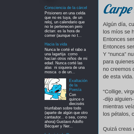
Carpe
Consciencia de la cárcel
Prisionero en una celda
que no es tuya, de un
reloj, un calendario que
Algún día, c
no te pertenecen pero
dictan: es la hora de
los míos se 
comer (aunque no t...
Entonces ser
Hacia la vida
Entonces se
Nunca le corté el rabo a
Y “nunca” nu
una lagartija como
hacían otros niños de mi
para quienes
edad. Nunca corté las
alas ni siquiera de una
no creemos q
mosca o de un...
de esta vida.
Exaltación
de la
Poesía
“Collige, virg
Con
-dijo alguien-
quince o
dieciséis
mientras veía
triunfaban sobre todo
(aparte de algún que otro
los pétalos, 
cantautor... o sea, como
ahora) Gustavo Adolfo
Bécquer y Ner...
Quizá creas 