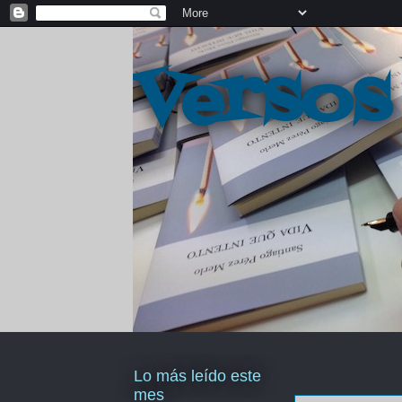
Versos
Lo más leído este
mes