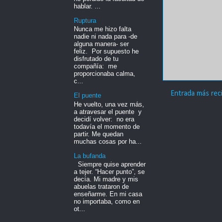
hablar. ...
Ruptura
Nunca me hizo falta
nadie ni nada para -de
alguna manera- ser
feliz. Por supuesto he
disfrutado de tu
compañía: me
proporcionaba calma,
c...
Entrada más rec
El puente
He vuelto, una vez más,
a atravesar el puente y
decidí volver: no era
todavía el momento de
partir. Me quedan
muchas cosas por ha...
La bufanda
Siempre quise aprender
a tejer. “Hacer punto”, se
decía. Mi madre y mis
abuelas trataron de
enseñarme. En mi casa
no importaba, como en
ot...