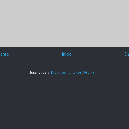
iente
Inicio
En
Suscribirse a:
Enviar comentarios (Atom)