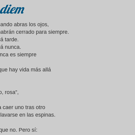
 diem
uando abras los ojos,
habrán cerrado para siempre.
á tarde.
rá nunca.
nca es siempre
ue hay vida más allá
o, rosa”,
 caer uno tras otro
clavarse en las espinas.
que no. Pero sí: