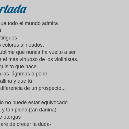
artada
que todo el mundo admira
ú
stingues
 colores alineados.
sublime que nunca ha vuelto a ser
 el más virtuoso de los violinistas.
uisito que hace
n las lágrimas o pone
allina y que tú
ndiferencia de un prospecto...
o no puede estar equivocado.
 y tan plena (tan dañina)
e otorgas
are de crecer la duda-