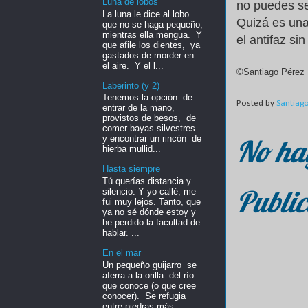
Luna de lobos
no puedes se
La luna le dice al lobo
Quizá es un
que no se haga pequeño,
mientras ella mengua. Y
el antifaz sin
que afile los dientes, ya
gastados de morder en
el aire. Y el l...
©Santiago Pérez 
Laberinto (y 2)
Tenemos la opción de
Posted by
Santiag
entrar de la mano,
provistos de besos, de
comer bayas silvestres
No ha
y encontrar un rincón de
hierba mullid...
Hasta siempre
Tú querías distancia y
Public
silencio. Y yo callé; me
fui muy lejos. Tanto, que
ya no sé dónde estoy y
he perdido la facultad de
hablar. ...
En el mar
Un pequeño guijarro se
aferra a la orilla del río
que conoce (o que cree
conocer). Se refugia
entre piedras más