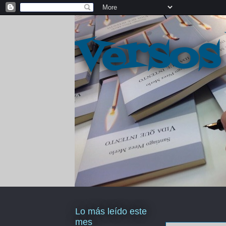
Versos
Lo más leído este
mes