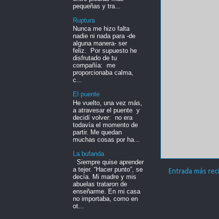
pequeñas y tra...
Ruptura
Nunca me hizo falta
nadie ni nada para -de
alguna manera- ser
feliz. Por supuesto he
disfrutado de tu
compañía: me
proporcionaba calma,
c...
El puente
He vuelto, una vez más,
a atravesar el puente y
decidí volver: no era
todavía el momento de
partir. Me quedan
muchas cosas por ha...
La bufanda
Siempre quise aprender
a tejer. “Hacer punto”, se
Entrada más rec
decía. Mi madre y mis
abuelas trataron de
enseñarme. En mi casa
no importaba, como en
ot...