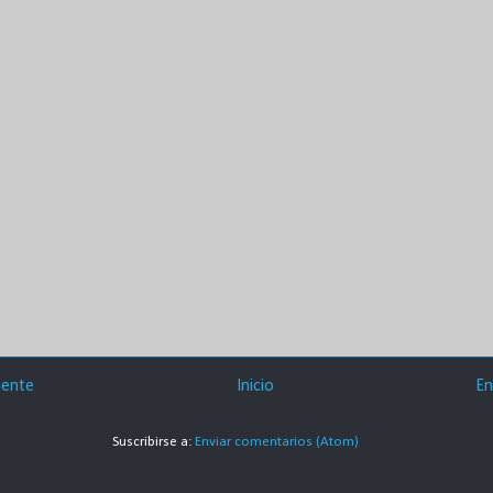
iente
Inicio
En
Suscribirse a:
Enviar comentarios (Atom)