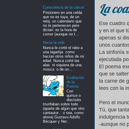
La co
Consciencia de la cárcel
Prisionero en una celda
que no es tuya, de un
reloj, un calendario que
Ese cuadro 
no te pertenecen pero
dictan: es la hora de
y en el que t
comer (aunque no t...
apenas si di
Hacia la vida
unos cuantos
Nunca le corté el rabo a
La sinfonía 
una lagartija como
hacían otros niños de mi
ejecutada por
edad. Nunca corté las
alas ni siquiera de una
El poema exq
mosca o de un...
que se salte
Exaltación
la carne de g
de la
Poesía
lees con la i
Con
quince o
dieciséis
Pero el mund
triunfaban sobre todo
(aparte de algún que otro
Tú, que tanta
cantautor... o sea, como
indulgencia t
ahora) Gustavo Adolfo
Bécquer y Ner...
-aunque no p