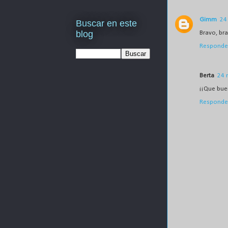
Gimm
24
Buscar en este
blog
Bravo, bra
Responde
Berta
24 
¡¡Que bue
Responde