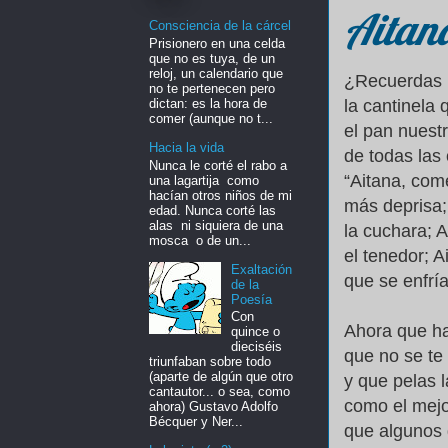
Aitan
Consciencia de la cárcel
Prisionero en una celda
que no es tuya, de un
reloj, un calendario que
¿Recuerdas l
no te pertenecen pero
dictan: es la hora de
la cantinela 
comer (aunque no t...
el pan nuest
Hacia la vida
de todas las
Nunca le corté el rabo a
“Aitana, com
una lagartija como
hacían otros niños de mi
más deprisa;
edad. Nunca corté las
alas ni siquiera de una
la cuchara; A
mosca o de un...
el tenedor; A
Exaltación
que se enfrí
de la
Poesía
Con
Ahora que ha
quince o
dieciséis
que no se te
triunfaban sobre todo
(aparte de algún que otro
y que pelas 
cantautor... o sea, como
como el mejo
ahora) Gustavo Adolfo
Bécquer y Ner...
que algunos 