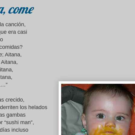
a, come
a canción,
que era casi
ro
 comidas?
e; Aitana,
 Aitana,
itana,
itana,
a…”
s crecido,
 derriten los helados
las gambas
r “sushi man”,
días incluso