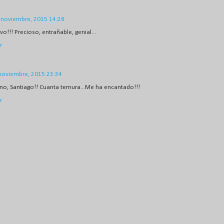
 noviembre, 2015 14:28
vo!!! Precioso, entrañable, genial...
r
noviembre, 2015 23:34
no, Santiago!! Cuanta ternura...Me ha encantado!!!
r