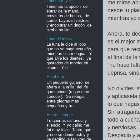
Laberinto (y 2)
me miras ab
Tenemos la opción de
desde tu plat
entrar de la mano,
provistos de besos, de
mientras yo
comer bayas silvestres
y encontrar un rincón de
hierba mullid...
Ahora, te de
Luna de lobos
es el mejor
La luna le dice al lobo
para que rec
que no se haga pequeño,
mientras ella mengua. Y
el final de la
que afile los dientes, ya
gastados de morder en
“no hace fal
el aire. Y el l...
deprisa, sino
En el mar
Un pequeño guijarro se
aferra a la orilla del río
No olvides l
que conoce (o que cree
y aplícasela 
conocer). Se refugia
entre piedras más
lo que hagas 
pequeñas y tra...
Sin atragant
Hasta siempre
todo a cuch
Tú querías distancia y
silencio. Y yo callé; me
y nerviosa
fui muy lejos. Tanto, que
ya no sé dónde estoy y
Despacio y a
he perdido la facultad de