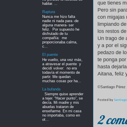
que tienes m
hablar. ...
Pero sin para
Ruptura
con migajas 
Nunca me hizo falta
nadie ni nada para -de
limpiando de
alguna manera- ser
feliz. Por supuesto he
los restos de
disfrutado de tu
Un trago de 
compañía: me
proporcionaba calma,
y a por el si
c...
pedazo de lo
El puente
te ponga por
He vuelto, una vez más,
a atravesar el puente y
hasta dejarla
decidí volver: no era
todavía el momento de
Aitana, feliz
partir. Me quedan
muchas cosas por ha...
©Santiago Pérez
La bufanda
Siempre quise aprender
a tejer. “Hacer punto”, se
Posted by
Santiag
decía. Mi madre y mis
abuelas trataron de
enseñarme. En mi casa
2 come
no importaba, como en
ot...