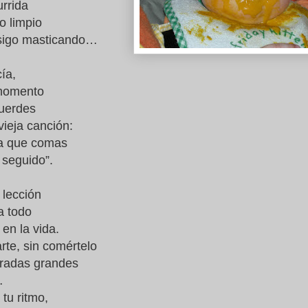
urrida
o limpio
 sigo masticando…
cía,
 momento
uerdes
 vieja canción:
ta que comas
 seguido”.
a lección
a todo
en la vida.
arte, sin comértelo
aradas grandes
s…
 tu ritmo,