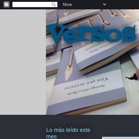
Versos
Lo más leído este
mes