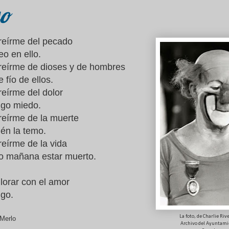
o
reírme del pecado
eo en ello.
reírme de dioses y de hombres
fío de ellos.
reírme del dolor
ngo miedo.
reírme de la muerte
én la temo.
reírme de la vida
o mañana estar muerto.
lorar con el amor
ngo.
La foto, de Charlie Rive
Merlo
Archivo del Ayuntami