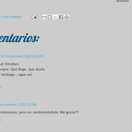
Barcelona
o Pérez Merlo
ntarios:
09 noviembre, 2015 00:39
al. Emotivo.
empre. Que llega , que duele.
Santiago , sigue así.
r
noviembre, 2015 14:08
entimiento, pero no sentimentalista. Me gusta!!!
r