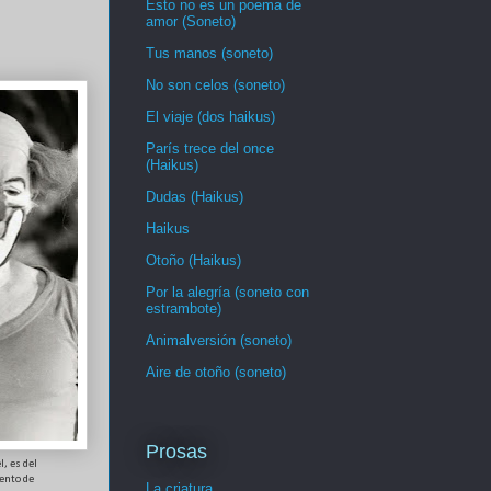
Esto no es un poema de
amor (Soneto)
Tus manos (soneto)
No son celos (soneto)
El viaje (dos haikus)
París trece del once
(Haikus)
Dudas (Haikus)
Haikus
Otoño (Haikus)
Por la alegría (soneto con
estrambote)
Animalversión (soneto)
Aire de otoño (soneto)
Prosas
l, es del
ento de
La criatura