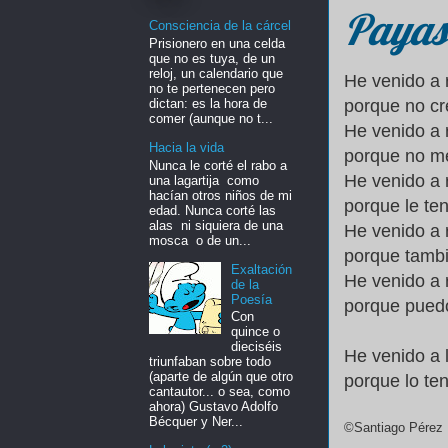
Payas
Consciencia de la cárcel
Prisionero en una celda
que no es tuya, de un
reloj, un calendario que
He venido a 
no te pertenecen pero
dictan: es la hora de
porque no cr
comer (aunque no t...
He venido a 
Hacia la vida
porque no me 
Nunca le corté el rabo a
He venido a 
una lagartija como
hacían otros niños de mi
porque le te
edad. Nunca corté las
alas ni siquiera de una
He venido a 
mosca o de un...
porque tambi
Exaltación
He venido a 
de la
Poesía
porque pued
Con
quince o
dieciséis
He venido a l
triunfaban sobre todo
(aparte de algún que otro
porque lo te
cantautor... o sea, como
ahora) Gustavo Adolfo
Bécquer y Ner...
©Santiago Pérez