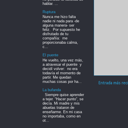
hablar. ...
Ruptura
Nunca me hizo falta
nadie ni nada para -de
alguna manera- ser
feliz. Por supuesto he
disfrutado de tu
compañía: me
proporcionaba calma,
c...
El puente
He vuelto, una vez más,
a atravesar el puente y
decidí volver: no era
todavía el momento de
partir. Me quedan
muchas cosas por ha...
Entrada más rec
La bufanda
Siempre quise aprender
a tejer. “Hacer punto”, se
decía. Mi madre y mis
abuelas trataron de
enseñarme. En mi casa
no importaba, como en
ot...