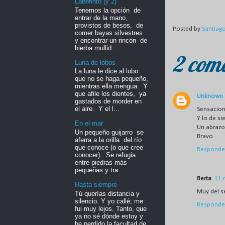
Laberinto (y 2)
Tenemos la opción de
entrar de la mano,
provistos de besos, de
Posted by
Santiag
comer bayas silvestres
y encontrar un rincón de
hierba mullid...
2 come
Luna de lobos
La luna le dice al lobo
que no se haga pequeño,
mientras ella mengua. Y
que afile los dientes, ya
Unknown
gastados de morder en
el aire. Y el l...
Sensacion
Y lo de si
En el mar
Un abrazo 
Un pequeño guijarro se
Bravo.
aferra a la orilla del río
que conoce (o que cree
Responde
conocer). Se refugia
entre piedras más
pequeñas y tra...
Berta
11 
Hasta siempre
Muy del s
Tú querías distancia y
silencio. Y yo callé; me
Responde
fui muy lejos. Tanto, que
ya no sé dónde estoy y
he perdido la facultad de