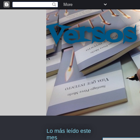
Versos
Lo más leído este
mes