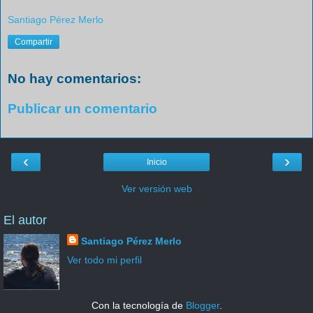
Santiago Pérez Merlo
Compartir
No hay comentarios:
Publicar un comentario
‹
›
Inicio
Ver versión web
El autor
Santiago Pérez Merlo
Ver todo mi perfil
Con la tecnología de
Blogger
.