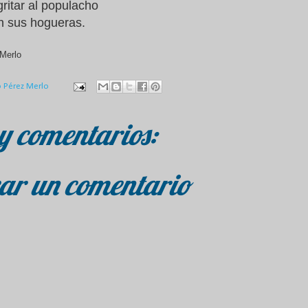
ritar al populacho
n sus hogueras.
Merlo
o Pérez Merlo
y comentarios:
ar un comentario