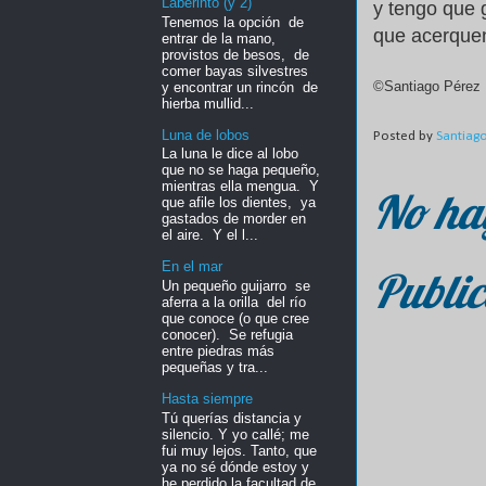
Laberinto (y 2)
y tengo que g
Tenemos la opción de
que acerque
entrar de la mano,
provistos de besos, de
comer bayas silvestres
©Santiago Pérez 
y encontrar un rincón de
hierba mullid...
Luna de lobos
Posted by
Santiag
La luna le dice al lobo
que no se haga pequeño,
mientras ella mengua. Y
No ha
que afile los dientes, ya
gastados de morder en
el aire. Y el l...
En el mar
Public
Un pequeño guijarro se
aferra a la orilla del río
que conoce (o que cree
conocer). Se refugia
entre piedras más
pequeñas y tra...
Hasta siempre
Tú querías distancia y
silencio. Y yo callé; me
fui muy lejos. Tanto, que
ya no sé dónde estoy y
he perdido la facultad de