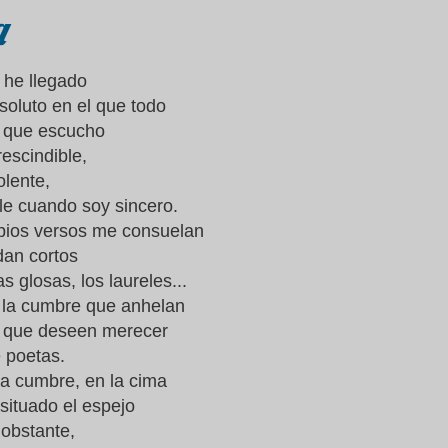
a
 he llegado
soluto en el que todo
lo que escucho
escindible,
olente,
le cuando soy sincero.
pios versos me consuelan
an cortos
as glosas, los laureles...
 la cumbre que anhelan
a que deseen merecer
 poetas.
ta cumbre, en la cima
situado el espejo
 obstante,