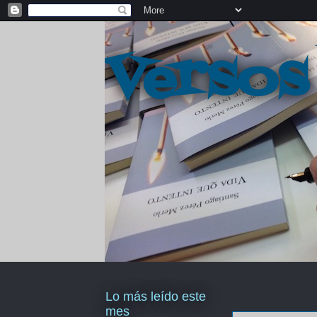
Versos
Lo más leído este
mes