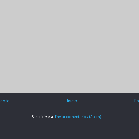
iente
Inicio
En
Suscribirse a:
Enviar comentarios (Atom)