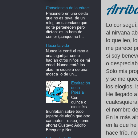
Arrib
Consciencia de la cárcel
Prisionero en una celda
que no es tuya, de un
reloj, un calendario que
Lo conseguí,
no te pertenecen pero
dictan: es la hora de
al nirvana ab
comer (aunque no t...
lo que leo, 
Hacia la vida
me parece pr
Nunca le corté el rabo a
si soy benev
una lagartija como
hacían otros niños de mi
o despreciab
edad. Nunca corté las
alas ni siquiera de una
Sólo mis pro
mosca o de un...
y se me qued
Exaltación
los elogios, l
de la
Poesía
He llegado a
Con
cualesquier
quince o
dieciséis
el nombre de
triunfaban sobre todo
(aparte de algún que otro
En la más al
cantautor... o sea, como
en la que he 
ahora) Gustavo Adolfo
Bécquer y Ner...
hace frío, no