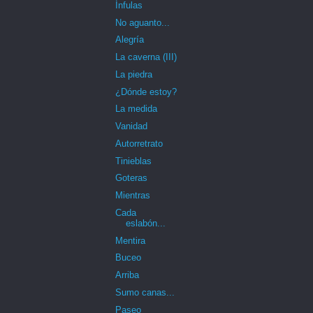
Ínfulas
No aguanto...
Alegría
La caverna (III)
La piedra
¿Dónde estoy?
La medida
Vanidad
Autorretrato
Tinieblas
Goteras
Mientras
Cada
eslabón...
Mentira
Buceo
Arriba
Sumo canas...
Paseo