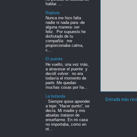
hablar. ...
Ruptura
Nunca me hizo falta
nadie ni nada para -de
alguna manera- ser
feliz. Por supuesto he
disfrutado de tu
compañía: me
proporcionaba calma,
c...
El puente
He vuelto, una vez más,
a atravesar el puente y
decidí volver: no era
todavía el momento de
partir. Me quedan
muchas cosas por ha...
La bufanda
Entrada más rec
Siempre quise aprender
a tejer. “Hacer punto”, se
decía. Mi madre y mis
abuelas trataron de
enseñarme. En mi casa
no importaba, como en
ot...