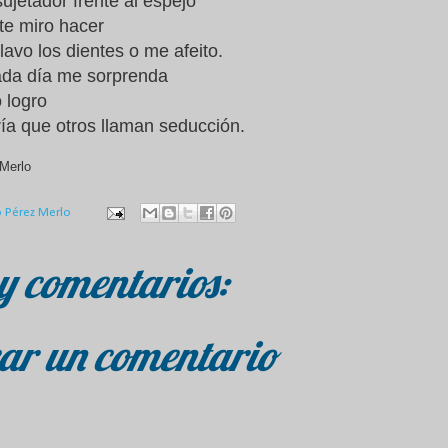
 sujetador frente al espejo
te miro hacer
avo los dientes o me afeito.
ada día me sorprenda
 logro
ría que otros llaman seducción.
Merlo
o Pérez Merlo
y comentarios:
ar un comentario