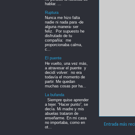
hablar. ...
Ruptura
Nunca me hizo falta
nadie ni nada para -de
alguna manera- ser
feliz. Por supuesto he
disfrutado de tu
compañía: me
proporcionaba calma,
c...
El puente
He vuelto, una vez más,
a atravesar el puente y
decidí volver: no era
todavía el momento de
partir. Me quedan
muchas cosas por ha...
La bufanda
Siempre quise aprender
a tejer. “Hacer punto”, se
decía. Mi madre y mis
abuelas trataron de
enseñarme. En mi casa
no importaba, como en
Entrada más rec
ot...