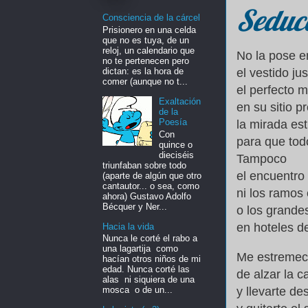
Seduc
Consciencia de la cárcel
Prisionero en una celda
que no es tuya, de un
reloj, un calendario que
No la pose e
no te pertenecen pero
dictan: es la hora de
el vestido j
comer (aunque no t...
el perfecto m
Exaltación
en su sitio p
de la
Poesía
la mirada es
Con
para que tod
quince o
dieciséis
Tampoco
triunfaban sobre todo
el encuentro
(aparte de algún que otro
cantautor... o sea, como
ni los ramos
ahora) Gustavo Adolfo
Bécquer y Ner...
o los grande
en hoteles de
Hacia la vida
Nunca le corté el rabo a
una lagartija como
Me estremece
hacían otros niños de mi
edad. Nunca corté las
de alzar la 
alas ni siquiera de una
y llevarte d
mosca o de un...