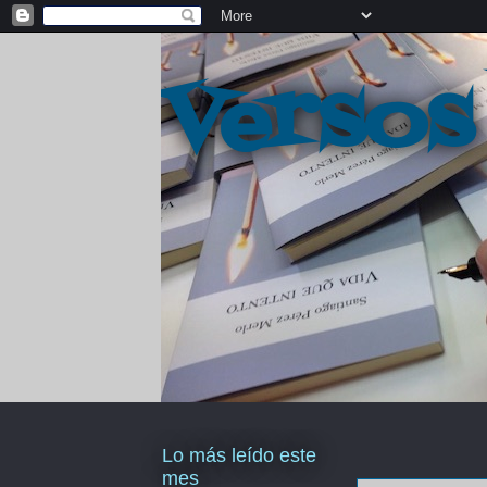
Versos
Lo más leído este
mes