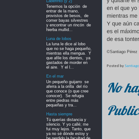
y quitarte el
Laberinto (y 2)
Tenemos la opción de
en el que yo 
entrar de la mano,
mientras me l
provistos de besos, de
comer bayas silvestres
Y que aún c
y encontrar un rincón de
hierba mullid...
es el máximo
de esa tonte
Luna de lobos
La luna le dice al lobo
que no se haga pequeño,
©Santiago Pérez 
mientras ella mengua. Y
que afile los dientes, ya
gastados de morder en
Posted by
Santiag
el aire. Y el l...
En el mar
Un pequeño guijarro se
No ha
aferra a la orilla del río
que conoce (o que cree
conocer). Se refugia
entre piedras más
Public
pequeñas y tra...
Hasta siempre
Tú querías distancia y
silencio. Y yo callé; me
fui muy lejos. Tanto, que
ya no sé dónde estoy y
he perdido la facultad de