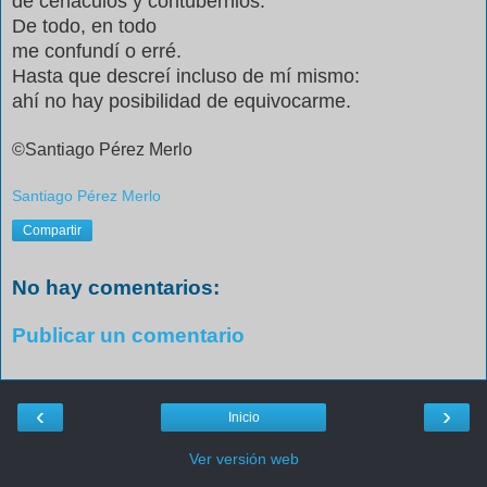
de cenáculos y contubernios.
De todo, en todo
me confundí o erré.
Hasta que descreí incluso de mí mismo:
ahí no hay posibilidad de equivocarme.
©Santiago Pérez Merlo
Santiago Pérez Merlo
Compartir
No hay comentarios:
Publicar un comentario
‹
›
Inicio
Ver versión web