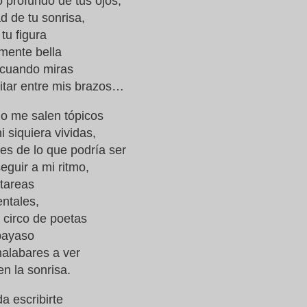
o profundo de tus ojos,
d de tu sonrisa,
 tu figura
emente bella
 cuando miras
pitar entre mis brazos…
o me salen tópicos
 siquiera vividas,
es de lo que podría ser
eguir a mi ritmo,
 tareas
entales,
 circo de poetas
payaso
alabares a ver
en la sonrisa.
 escribirte