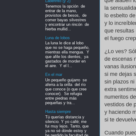
que alaben l
Laberinto (y 2)
Tenemos la opción de
la sensualida
entrar de la mano,
lo esbelto de
provistos de besos, de
comer bayas silvestres
y lo increíbl
y encontrar un rincón de
hierba mullid...
que resultas
el fuego cre
Luna de lobos
La luna le dice al lobo
que no se haga pequeño,
¿Lo ves? Sól
mientras ella mengua. Y
que afile los dientes, ya
de escenas ni
gastados de morder en
vanas ilusion
el aire. Y el l...
si me dejas s
En el mar
Un pequeño guijarro se
sin plazos ni
aferra a la orilla del río
extra sentim
que conoce (o que cree
conocer). Se refugia
numeritos de
entre piedras más
pequeñas y tra...
vestidos de 
y haciendo m
Hasta siempre
Tú querías distancia y
si te devuelv
silencio. Y yo callé; me
fui muy lejos. Tanto, que
ya no sé dónde estoy y
Cuando pueda
he perdido la facultad de