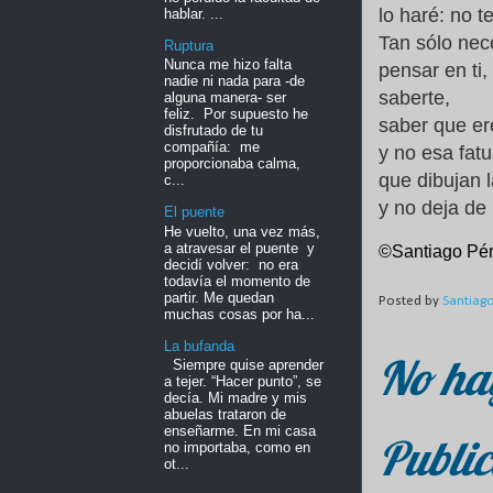
lo haré: no 
hablar. ...
Tan sólo nec
Ruptura
Nunca me hizo falta
pensar en ti,
nadie ni nada para -de
saberte,
alguna manera- ser
feliz. Por supuesto he
saber que er
disfrutado de tu
compañía: me
y no esa fat
proporcionaba calma,
que dibujan 
c...
y no deja de
El puente
He vuelto, una vez más,
a atravesar el puente y
©Santiago Pé
decidí volver: no era
todavía el momento de
partir. Me quedan
Posted by
Santiag
muchas cosas por ha...
La bufanda
No ha
Siempre quise aprender
a tejer. “Hacer punto”, se
decía. Mi madre y mis
abuelas trataron de
enseñarme. En mi casa
Public
no importaba, como en
ot...