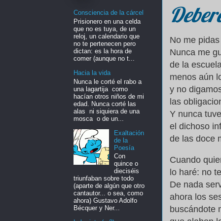
Deber
Consciencia de la cárcel
Prisionero en una celda
que no es tuya, de un
reloj, un calendario que
No me pidas 
no te pertenecen pero
dictan: es la hora de
Nunca me gu
comer (aunque no t...
de la escuela
Hacia la vida
menos aún l
Nunca le corté el rabo a
y no digamo
una lagartija como
hacían otros niños de mi
las obligacio
edad. Nunca corté las
alas ni siquiera de una
Y nunca tuve
mosca o de un...
el dichoso i
Exaltación
de las doce 
de la
Poesía
Con
Cuando quier
quince o
lo haré: no t
dieciséis
triunfaban sobre todo
De nada ser
(aparte de algún que otro
cantautor... o sea, como
ahora los se
ahora) Gustavo Adolfo
buscándote m
Bécquer y Ner...