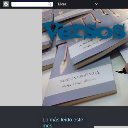
Versos
Lo más leído este
mes