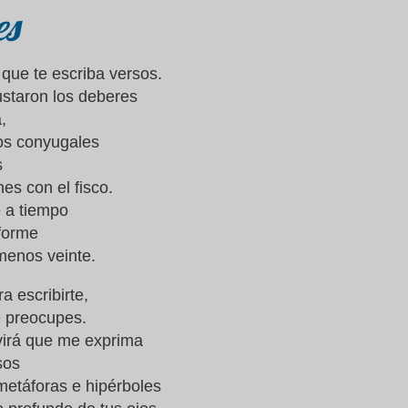
es
que te escriba versos.
staron los deberes
,
os conyugales
s
nes con el fisco.
 a tiempo
nforme
menos veinte.
a escribirte,
e preocupes.
virá que me exprima
sos
etáforas e hipérboles