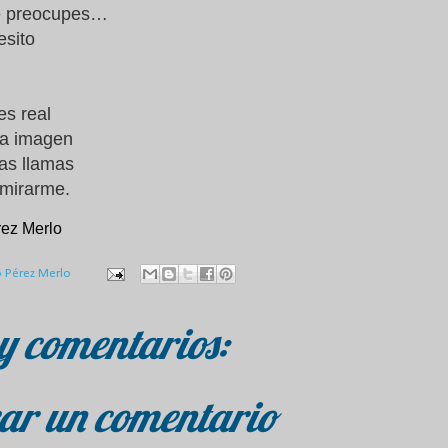
te preocupes…
esito
es real
ua imagen
las llamas
 mirarme.
rez
Merlo
o Pérez Merlo
y comentarios:
ar un comentario