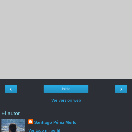
‹
›
Inicio
Ver versión web
El autor
Santiago Pérez Merlo
Ver todo mi perfil