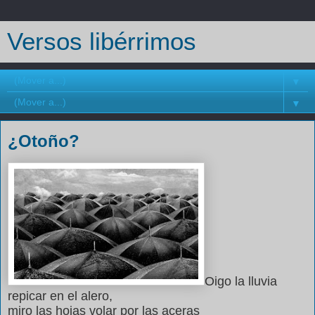
Versos libérrimos
▼
▼
¿Otoño?
Oigo la lluvia
repicar en el alero,
miro las hojas volar por las aceras