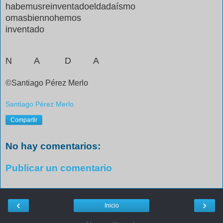
habemusreinventadoeldadaísmo
omasbiennohemos
inventado
N
A
D
A
©Santiago Pérez
Merlo
Santiago Pérez Merlo
Compartir
No hay comentarios:
Publicar un comentario
‹
›
Inicio