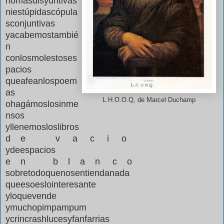
nomásdisyuntivas
niestúpidascópula
sconjuntivas
yacabemostambié
n
conlosmolestoses
pacios
queafeanlospoem
as
L.H.O.O.Q, de Marcel Duchamp
ohagámoslosinme
nsos
yllenemosloslibros
d
e
v
a
c
i
o
ydeespacios
e
n
b
l
a
n
c
o
sobretodoquenosentiendanada
queesoeslointeresante
yloquevende
ymuchopimpampum
ycrincrashlucesyfanfarrias