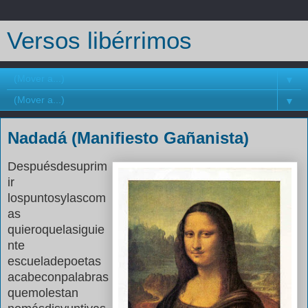
Versos libérrimos
▼
▼
Nadadá (Manifiesto Gañanista)
Despuésdesuprim
ir
lospuntosylascom
as
quieroquelasiguie
nte
escueladepoetas
acabeconpalabras
quemolestan