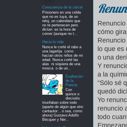
Renun
Consciencia de la cárcel
Prisionero en una celda
que no es tuya, de un
reloj, un calendario que
Renuncio 
no te pertenecen pero
dictan: es la hora de
cómo giran
comer (aunque no t...
Renuncio
Hacia la vida
Nunca le corté el rabo a
lo que es 
una lagartija como
hacían otros niños de mi
o una der
edad. Nunca corté las
alas ni siquiera de una
Y renuncio
mosca o de un...
a la quími
Exaltación
de la
“Sólo sé 
Poesía
quedó dic
Con
quince o
Yo renunc
dieciséis
triunfaban sobre todo
renuncio 
(aparte de algún que otro
cantautor... o sea, como
todo cuan
ahora) Gustavo Adolfo
Bécquer y Ner...
Empezand