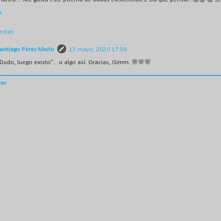
r
estas
antiago Pérez Merlo
13 mayo, 2020 17:59
Dudo, luego existo”... o algo así. Gracias, Gimm. 🌸🌸🌸
er