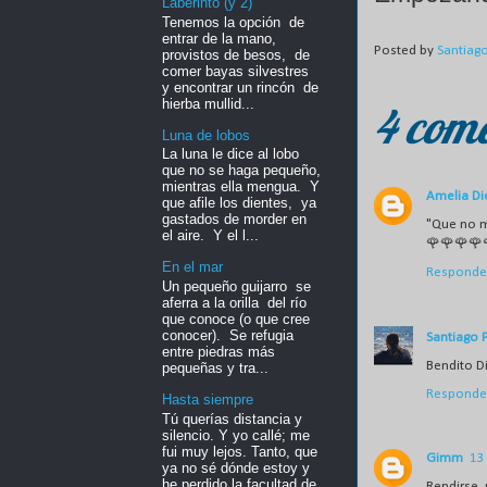
Laberinto (y 2)
Tenemos la opción de
entrar de la mano,
Posted by
Santiag
provistos de besos, de
comer bayas silvestres
y encontrar un rincón de
hierba mullid...
4 come
Luna de lobos
La luna le dice al lobo
que no se haga pequeño,
mientras ella mengua. Y
Amelia Di
que afile los dientes, ya
gastados de morder en
"Que no me
el aire. Y el l...
🌹🌹🌹🌹
En el mar
Responde
Un pequeño guijarro se
aferra a la orilla del río
que conoce (o que cree
conocer). Se refugia
Santiago 
entre piedras más
Bendito D
pequeñas y tra...
Responde
Hasta siempre
Tú querías distancia y
silencio. Y yo callé; me
fui muy lejos. Tanto, que
Gimm
13
ya no sé dónde estoy y
he perdido la facultad de
Rendirse,