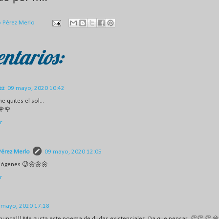
o Pérez Merlo
ntarios:
ez
09 mayo, 2020 10:42
 quites el sol...
🌹🌹
r
Pérez Merlo
09 mayo, 2020 12:05
iógenes 😉🌼🌼🌼
r
 mayo, 2020 17:18
 nunca!!! Me gusta este poema de dudas existenciales. Da que pensar...👏👏 👏 