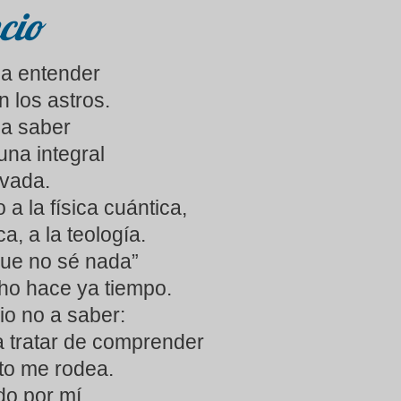
cio
a entender
 los astros.
 a saber
una integral
ivada.
 a la física cuántica,
ca, a la teología.
que no sé nada”
ho hace ya tiempo.
io no a saber:
a tratar de comprender
to me rodea.
o por mí.