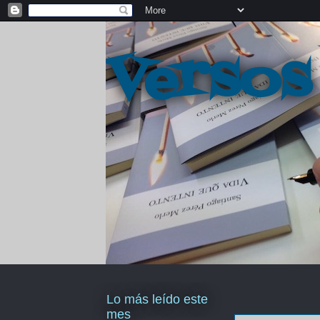
Versos
Lo más leído este
mes