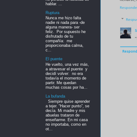
hablar. ...
Responde
Ruptura
Nunca me hizo falta
Respu
nadie ni nada para -de
alguna manera- ser
S
feliz. Por supuesto he
disfrutado de tu
“
compañía: me
proporcionaba calma,
c...
Respond
El puente
He vuelto, una vez más,
a atravesar el puente y
decidí volver: no era
todavía el momento de
partir. Me quedan
muchas cosas por ha...
La bufanda
Siempre quise aprender
a tejer. “Hacer punto”, se
decía. Mi madre y mis
abuelas trataron de
enseñarme. En mi casa
no importaba, como en
ot...