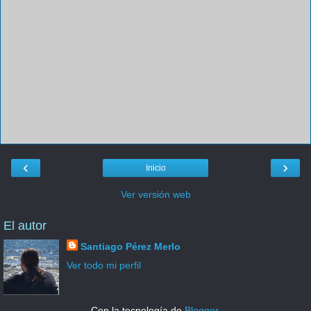
‹
›
Inicio
Ver versión web
El autor
Santiago Pérez Merlo
Ver todo mi perfil
Con la tecnología de
Blogger
.