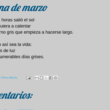
a de marzo
horas salió el sol
quiera a calentar
erno gris que empieza a hacerse largo.
o así sea la vida:
s de luz
umerables días grises.
o Pérez Merlo
ntarios: