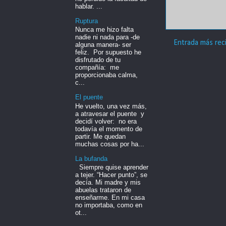
hablar. ...
Ruptura
Nunca me hizo falta
nadie ni nada para -de
Entrada más rec
alguna manera- ser
feliz. Por supuesto he
disfrutado de tu
compañía: me
proporcionaba calma,
c...
El puente
He vuelto, una vez más,
a atravesar el puente y
decidí volver: no era
todavía el momento de
partir. Me quedan
muchas cosas por ha...
La bufanda
Siempre quise aprender
a tejer. “Hacer punto”, se
decía. Mi madre y mis
abuelas trataron de
enseñarme. En mi casa
no importaba, como en
ot...