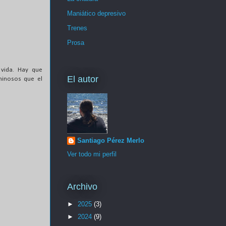
Maniático depresivo
Trenes
Prosa
 vida. Hay que
El autor
minosos que el
Santiago Pérez Merlo
Ver todo mi perfil
Archivo
►
2025
(3)
►
2024
(9)