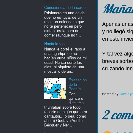
Mañan
Consciencia de la cárcel
Prisionero en una celda
que no es tuya, de un
reloj, un calendario que
Apenas unas 
no te pertenecen pero
dictan: es la hora de
y no llegó si
comer (aunque no t...
en este invi
Hacia la vida
Nunca le corté el rabo a
Y tal vez alg
una lagartija como
hacían otros niños de mi
breves sorbo
edad. Nunca corté las
alas ni siquiera de una
cruzando inn
mosca o de un...
Exaltación
de la
Poesía
Con
Posted by
Santiag
quince o
dieciséis
triunfaban sobre todo
2 come
(aparte de algún que otro
cantautor... o sea, como
ahora) Gustavo Adolfo
Bécquer y Ner...