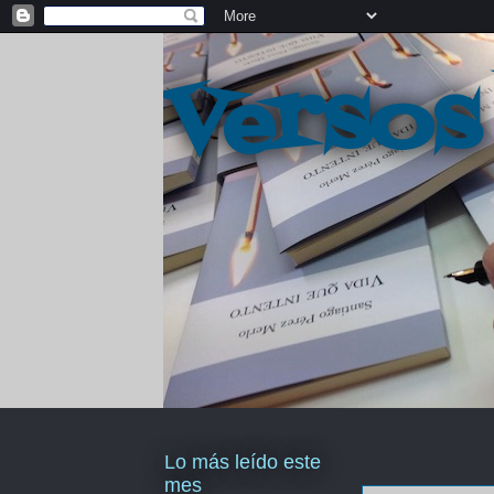
Versos
Lo más leído este
mes