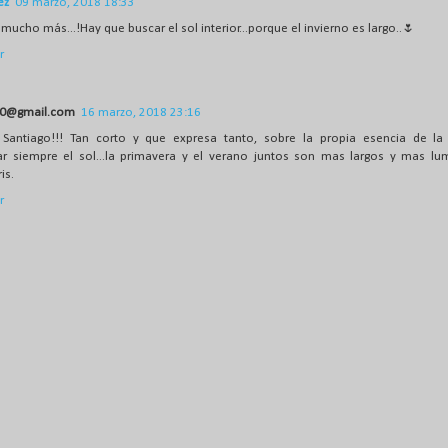
ez
09 marzo, 2018 18:33
 mucho más...!Hay que buscar el sol interior...porque el invierno es largo..🌷
r
0@gmail.com
16 marzo, 2018 23:16
 Santiago!!! Tan corto y que expresa tanto, sobre la propia esencia de la
r siempre el sol...la primavera y el verano juntos son mas largos y mas lu
is.
r