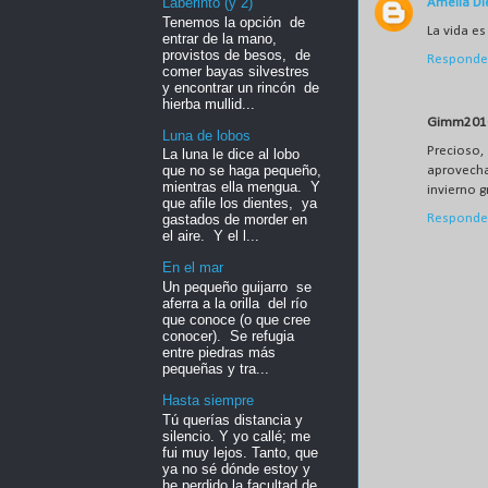
Laberinto (y 2)
Amelia Di
Tenemos la opción de
La vida es
entrar de la mano,
provistos de besos, de
Responde
comer bayas silvestres
y encontrar un rincón de
hierba mullid...
Gimm201
Luna de lobos
Precioso,
La luna le dice al lobo
que no se haga pequeño,
aprovecha
mientras ella mengua. Y
invierno gr
que afile los dientes, ya
Responde
gastados de morder en
el aire. Y el l...
En el mar
Un pequeño guijarro se
aferra a la orilla del río
que conoce (o que cree
conocer). Se refugia
entre piedras más
pequeñas y tra...
Hasta siempre
Tú querías distancia y
silencio. Y yo callé; me
fui muy lejos. Tanto, que
ya no sé dónde estoy y
he perdido la facultad de