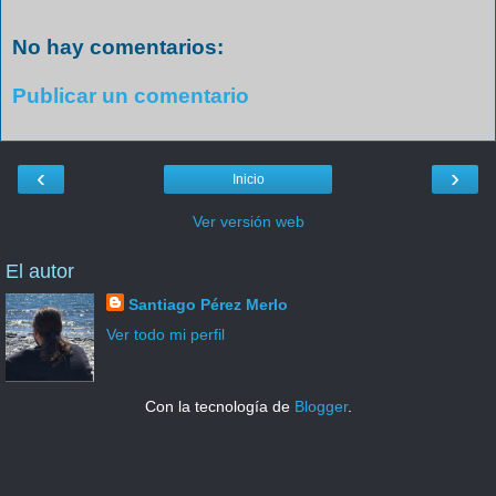
No hay comentarios:
Publicar un comentario
‹
›
Inicio
Ver versión web
El autor
Santiago Pérez Merlo
Ver todo mi perfil
Con la tecnología de
Blogger
.