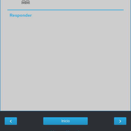
🤗🤗
Responder
‹
›
Inicio