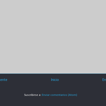
iente
Inicio
En
Suscribirse a:
Enviar comentarios (Atom)