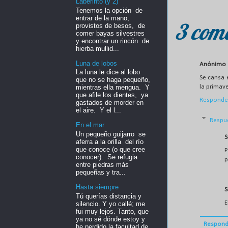
Laberinto (y 2)
Tenemos la opción de
entrar de la mano,
3 come
provistos de besos, de
comer bayas silvestres
y encontrar un rincón de
hierba mullid...
Luna de lobos
Anónimo
La luna le dice al lobo
Se cansa 
que no se haga pequeño,
la primav
mientras ella mengua. Y
que afile los dientes, ya
Responde
gastados de morder en
el aire. Y el l...
Respu
En el mar
Un pequeño guijarro se
S
aferra a la orilla del río
que conoce (o que cree
P
conocer). Se refugia
p
entre piedras más
pequeñas y tra...
Hasta siempre
S
Tú querías distancia y
E
silencio. Y yo callé; me
fui muy lejos. Tanto, que
ya no sé dónde estoy y
Respond
he perdido la facultad de