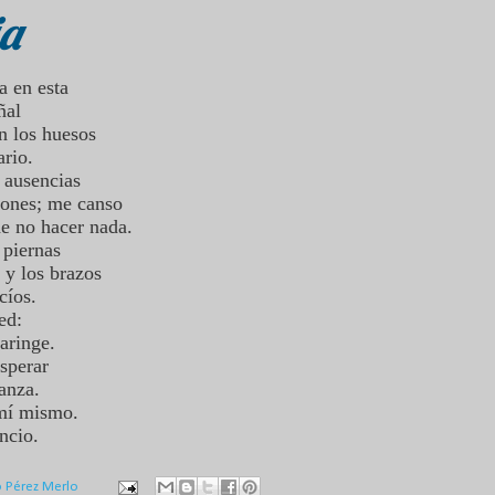
ia
 en esta
ñal
en los huesos
ario.
 ausencias
iones; me canso
de no hacer nada.
 piernas
 y los brazos
acíos.
sed:
aringe.
esperar
ranza.
mí mismo.
ncio.
o Pérez Merlo