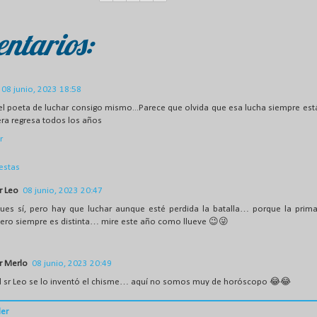
ntarios:
08 junio, 2023 18:58
el poeta de luchar consigo mismo...Parece que olvida que esa lucha siempre está
era regresa todos los años
r
estas
r Leo
08 junio, 2023 20:47
ues sí, pero hay que luchar aunque esté perdida la batalla… porque la prima
ero siempre es distinta… mire este año como llueve 😉😜
r Merlo
08 junio, 2023 20:49
l sr Leo se lo inventó el chisme… aquí no somos muy de horóscopo 😂😂
er