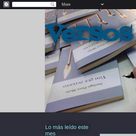
Versos
Lo más leído este
mes