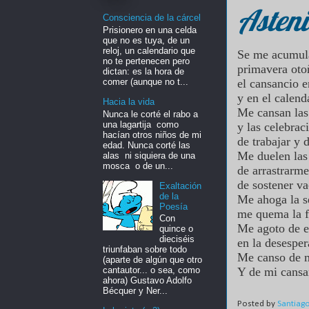
Asten
Consciencia de la cárcel
Prisionero en una celda
que no es tuya, de un
reloj, un calendario que
Se me acumula
no te pertenecen pero
primavera oto
dictan: es la hora de
comer (aunque no t...
el cansancio 
y en el calend
Hacia la vida
Me cansan las
Nunca le corté el rabo a
una lagartija como
y las celebrac
hacían otros niños de mi
de trabajar y 
edad. Nunca corté las
Me duelen las
alas ni siquiera de una
mosca o de un...
de arrastrarme
de sostener v
Exaltación
de la
Me ahoga la 
Poesía
me quema la f
Con
Me agoto de 
quince o
dieciséis
en la desespe
triunfaban sobre todo
Me canso de 
(aparte de algún que otro
Y de mi cansa
cantautor... o sea, como
ahora) Gustavo Adolfo
Bécquer y Ner...
Posted by
Santiag