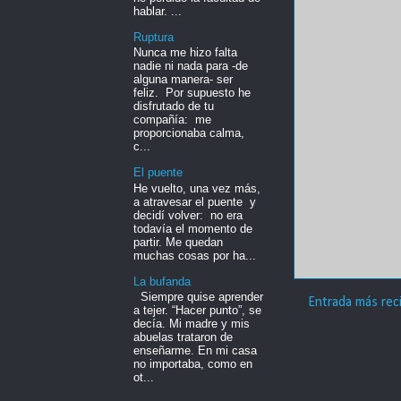
hablar. ...
Ruptura
Nunca me hizo falta
nadie ni nada para -de
alguna manera- ser
feliz. Por supuesto he
disfrutado de tu
compañía: me
proporcionaba calma,
c...
El puente
He vuelto, una vez más,
a atravesar el puente y
decidí volver: no era
todavía el momento de
partir. Me quedan
muchas cosas por ha...
La bufanda
Siempre quise aprender
Entrada más rec
a tejer. “Hacer punto”, se
decía. Mi madre y mis
abuelas trataron de
enseñarme. En mi casa
no importaba, como en
ot...