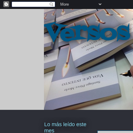
Versos
Lo más leído este
mes