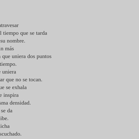
atravesar
l tiempo que se tarda
 su nombre.
sin más
ta que uniera dos puntos
 tiempo.
e uniera
mar que no se tocan.
que se exhala
se inspira
isma densidad.
e se da
cibe.
dicha
 escuchado.