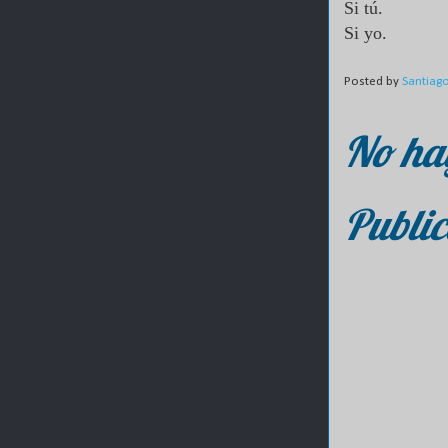
Si tú.
Si yo.
Posted by
Santiag
No ha
Public