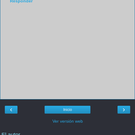
Responder
‹
›
Inicio
Ver versión web
El autor