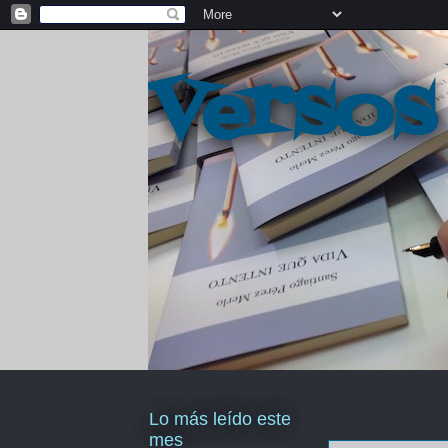
Versos
Lo más leído este
mes