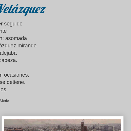
Velázquez
r seguido
nte
ón: asomada
elázquez mirando
alejaba
 cabeza.
en ocasiones,
se detiene.
os.
Merlo