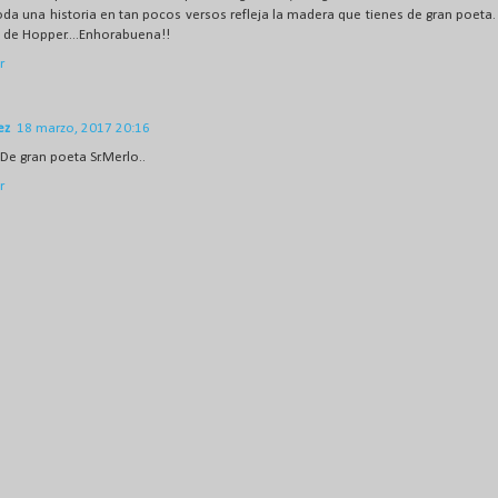
oda una historia en tan pocos versos refleja la madera que tienes de gran poeta.
 de Hopper....Enhorabuena!!
r
ez
18 marzo, 2017 20:16
!!De gran poeta Sr.Merlo..
r