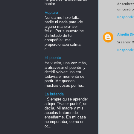
hablar. ...
describr t
un cuadro
Ruptura
Responde
Nunca me hizo falta
nadie ni nada para -de
alguna manera- ser
feliz. Por supuesto he
Amelia Di
disfrutado de tu
compañía: me
Si señor..
proporcionaba calma,
c...
Responde
El puente
He vuelto, una vez más,
a atravesar el puente y
decidí volver: no era
todavía el momento de
partir. Me quedan
muchas cosas por ha...
La bufanda
Siempre quise aprender
a tejer. “Hacer punto”, se
decía. Mi madre y mis
abuelas trataron de
enseñarme. En mi casa
no importaba, como en
ot...