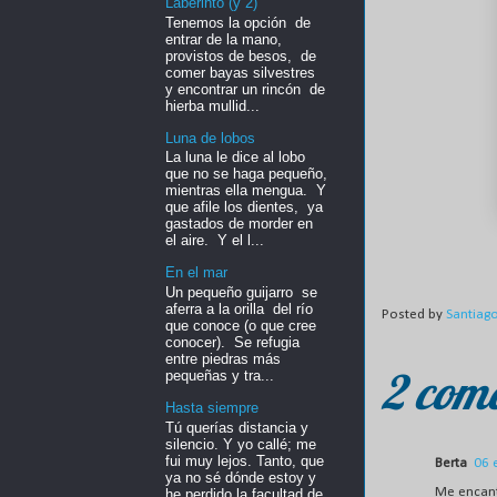
Laberinto (y 2)
Tenemos la opción de
entrar de la mano,
provistos de besos, de
comer bayas silvestres
y encontrar un rincón de
hierba mullid...
Luna de lobos
La luna le dice al lobo
que no se haga pequeño,
mientras ella mengua. Y
que afile los dientes, ya
gastados de morder en
el aire. Y el l...
En el mar
Un pequeño guijarro se
aferra a la orilla del río
Posted by
Santiag
que conoce (o que cree
conocer). Se refugia
entre piedras más
2 come
pequeñas y tra...
Hasta siempre
Tú querías distancia y
silencio. Y yo callé; me
fui muy lejos. Tanto, que
Berta
06 
ya no sé dónde estoy y
Me encant
he perdido la facultad de