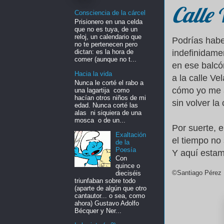
Calle 
Consciencia de la cárcel
Prisionero en una celda
que no es tuya, de un
reloj, un calendario que
Podrías habe
no te pertenecen pero
dictan: es la hora de
indefinidame
comer (aunque no t...
en ese balc
Hacia la vida
a la calle V
Nunca le corté el rabo a
cómo yo me 
una lagartija como
hacían otros niños de mi
sin volver la
edad. Nunca corté las
alas ni siquiera de una
mosca o de un...
Por suerte, 
Exaltación
el tiempo no 
de la
Poesía
Y aquí estam
Con
quince o
©Santiago Pérez 
dieciséis
triunfaban sobre todo
(aparte de algún que otro
cantautor... o sea, como
ahora) Gustavo Adolfo
Bécquer y Ner...