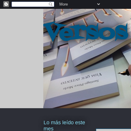
Versos
Lo más leído este
mes