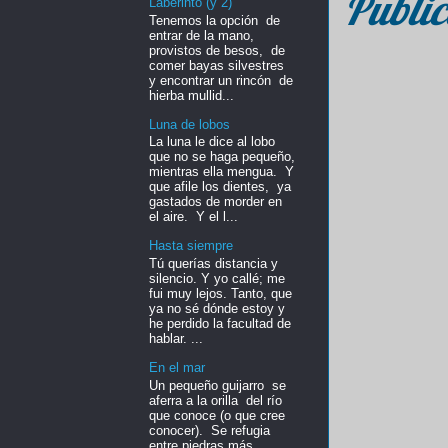
Public
Laberinto (y 2)
Tenemos la opción de
entrar de la mano,
provistos de besos, de
comer bayas silvestres
y encontrar un rincón de
hierba mullid...
Luna de lobos
La luna le dice al lobo
que no se haga pequeño,
mientras ella mengua. Y
que afile los dientes, ya
gastados de morder en
el aire. Y el l...
Hasta siempre
Tú querías distancia y
silencio. Y yo callé; me
fui muy lejos. Tanto, que
ya no sé dónde estoy y
he perdido la facultad de
hablar. ...
En el mar
Un pequeño guijarro se
aferra a la orilla del río
que conoce (o que cree
conocer). Se refugia
entre piedras más