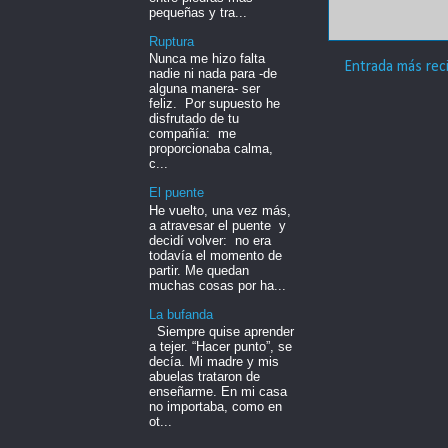
pequeñas y tra...
Ruptura
Nunca me hizo falta
Entrada más rec
nadie ni nada para -de
alguna manera- ser
feliz. Por supuesto he
disfrutado de tu
compañía: me
proporcionaba calma,
c...
El puente
He vuelto, una vez más,
a atravesar el puente y
decidí volver: no era
todavía el momento de
partir. Me quedan
muchas cosas por ha...
La bufanda
Siempre quise aprender
a tejer. “Hacer punto”, se
decía. Mi madre y mis
abuelas trataron de
enseñarme. En mi casa
no importaba, como en
ot...