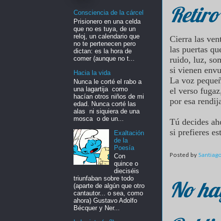
Retiro
Consciencia de la cárcel
Prisionero en una celda
que no es tuya, de un
reloj, un calendario que
Cierra las ven
no te pertenecen pero
las puertas q
dictan: es la hora de
comer (aunque no t...
ruido, luz, so
si vienen env
Hacia la vida
La voz pequeña
Nunca le corté el rabo a
una lagartija como
el verso fugaz
hacían otros niños de mi
por esa rendij
edad. Nunca corté las
alas ni siquiera de una
mosca o de un...
Tú decides a
si prefieres e
Exaltación
de la
Poesía
Posted by
Santiag
Con
quince o
dieciséis
triunfaban sobre todo
No ha
(aparte de algún que otro
cantautor... o sea, como
ahora) Gustavo Adolfo
Bécquer y Ner...