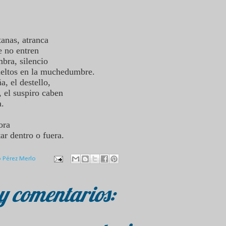
tanas, atranca
ue no entren
mbra, silencio
ueltos en la muchedumbre.
, el destello,
, el suspiro caben
a.
hora
star dentro o fuera.
o Pérez Merlo
y comentarios: