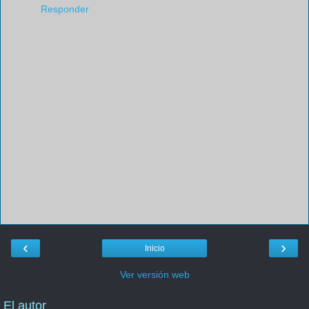
Responder
‹
›
Inicio
Ver versión web
El autor