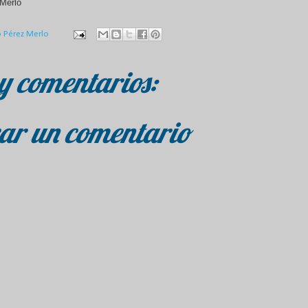
Merlo
o Pérez Merlo
y comentarios:
ar un comentario