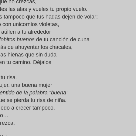
que no crezcas,
es las alas y vueles tu propio vuelo.
s tampoco que tus hadas dejen de volar;
 con unicornios violetas,
aúllen a tu alrededor
lobitos buenos
de tu canción de cuna.
ás de ahuyentar los chacales,
 las hienas que sin duda
en tu camino. Déjalos
tu risa.
jer, una buena mujer
entido de la palabra “buena”
ue se pierda tu risa de niña.
edo a crecer tampoco.
ngo…
rezca.