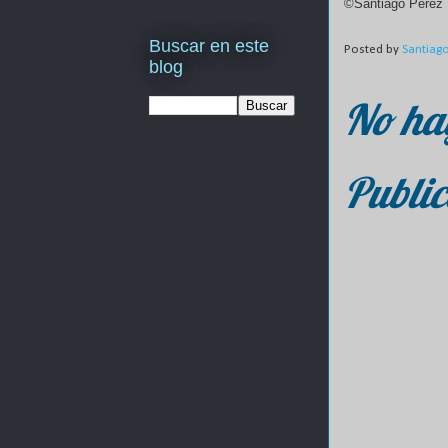
©Santiago Pérez
Buscar en este
Posted by
Santiag
blog
No ha
Public