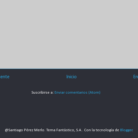
iente
Inicio
En
Suscribirse a:
Enviar comentarios (Atom)
@Santiago Pérez Merlo. Tema Fantástico, S.A.. Con la tecnología de
Blogger
.