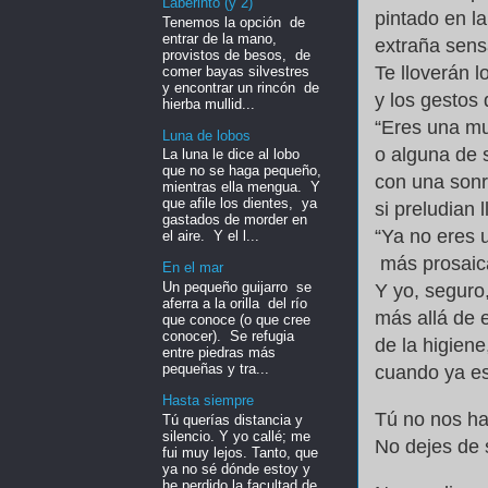
Laberinto (y 2)
pintado en la
Tenemos la opción de
entrar de la mano,
extraña sens
provistos de besos, de
Te lloverán l
comer bayas silvestres
y encontrar un rincón de
y los gestos
hierba mullid...
“Eres una muj
Luna de lobos
o alguna de 
La luna le dice al lobo
que no se haga pequeño,
con una sonr
mientras ella mengua. Y
que afile los dientes, ya
si preludian l
gastados de morder en
“Ya no eres u
el aire. Y el l...
más prosaic
En el mar
Un pequeño guijarro se
Y yo, seguro
aferra a la orilla del río
más allá de e
que conoce (o que cree
conocer). Se refugia
de la higiene
entre piedras más
pequeñas y tra...
cuando ya es
Hasta siempre
Tú no nos ha
Tú querías distancia y
silencio. Y yo callé; me
No dejes de s
fui muy lejos. Tanto, que
ya no sé dónde estoy y
he perdido la facultad de