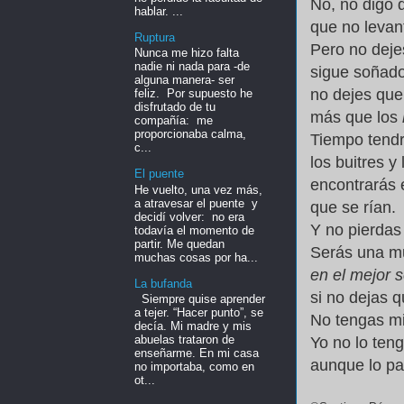
No, no digo 
hablar. ...
que no levant
Ruptura
Pero no deje
Nunca me hizo falta
nadie ni nada para -de
sigue soñado
alguna manera- ser
no dejes que 
feliz. Por supuesto he
disfrutado de tu
más que los
compañía: me
proporcionaba calma,
Tiempo tendr
c...
los buitres y
El puente
encontrarás 
He vuelto, una vez más,
a atravesar el puente y
que se rían.
decidí volver: no era
Y no pierdas 
todavía el momento de
partir. Me quedan
Serás una mu
muchas cosas por ha...
en el mejor s
La bufanda
si no dejas q
Siempre quise aprender
a tejer. “Hacer punto”, se
No tengas mi
decía. Mi madre y mis
abuelas trataron de
Yo no lo te
enseñarme. En mi casa
aunque lo pa
no importaba, como en
ot...