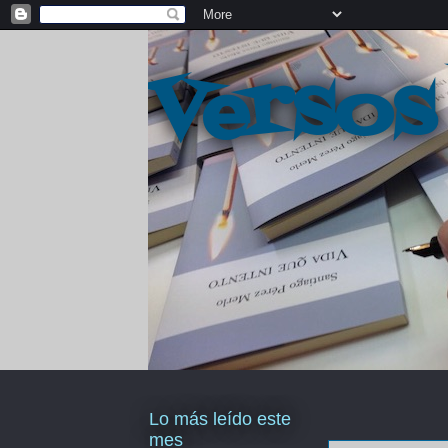
Versos
Lo más leído este
mes