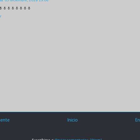
ez
05 diciembre, 2018 19:06
🌷🌷🌷🌷🌷🌷🌷🌷
r
iente
Inicio
En