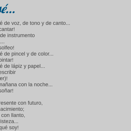
é...
 de voz, de tono y de canto...
cantar!
 de instrumento
...
solfeo!
de pincel y de color...
pintar!
 de lápiz y papel...
escribir
er)!
mañana con la noche...
soñar!
esente con futuro,
acimiento;
 con llanto,
isteza...
qué soy!