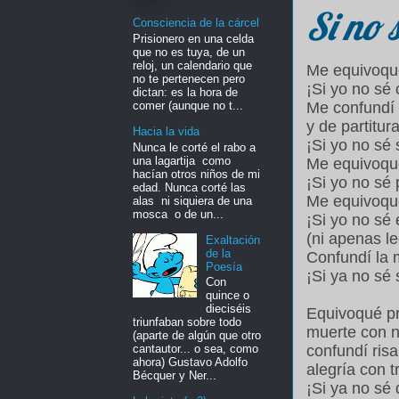
Si no s
Consciencia de la cárcel
Prisionero en una celda
que no es tuya, de un
reloj, un calendario que
Me equivoqué
no te pertenecen pero
¡Si yo no sé 
dictan: es la hora de
comer (aunque no t...
Me confundí
y de partitura
Hacia la vida
¡Si yo no sé 
Nunca le corté el rabo a
una lagartija como
Me equivoqué 
hacían otros niños de mi
¡Si yo no sé 
edad. Nunca corté las
Me equivoqué
alas ni siquiera de una
mosca o de un...
¡Si yo no sé 
(ni apenas le
Exaltación
de la
Confundí la 
Poesía
¡Si ya no sé 
Con
quince o
dieciséis
Equivoqué pr
triunfaban sobre todo
muerte con n
(aparte de algún que otro
confundí risa
cantautor... o sea, como
ahora) Gustavo Adolfo
alegría con tr
Bécquer y Ner...
¡Si ya no sé 