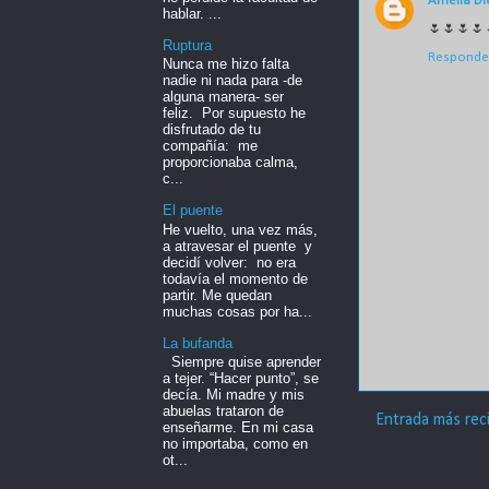
Amelia Di
hablar. ...
🌷🌷🌷🌷
Ruptura
Responde
Nunca me hizo falta
nadie ni nada para -de
alguna manera- ser
feliz. Por supuesto he
disfrutado de tu
compañía: me
proporcionaba calma,
c...
El puente
He vuelto, una vez más,
a atravesar el puente y
decidí volver: no era
todavía el momento de
partir. Me quedan
muchas cosas por ha...
La bufanda
Siempre quise aprender
a tejer. “Hacer punto”, se
decía. Mi madre y mis
abuelas trataron de
Entrada más rec
enseñarme. En mi casa
no importaba, como en
ot...