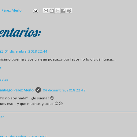
o Pérez Merlo
ntarios:
ez
04 diciembre, 2018 22:44
ísimo poéma y vos un gran poeta...y por favor..no lo olvidé núnca....
r
estas
antiago Pérez Merlo
04 diciembre, 2018 22:49
Yo no soy nada”... ¿le suena? 😏
ues eso... y que muchas gracias 😍😘
er