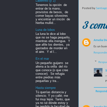
Laberinto (y 2)
Tenemos la opción de
entrar de la mano,
Posted by
Santiag
provistos de besos, de
comer bayas silvestres
y encontrar un rincón de
3 come
hierba mullid...
Luna de lobos
La luna le dice al lobo
que no se haga pequeño,
Amelia Di
mientras ella mengua. Y
que afile los dientes, ya
Es un buen
gastados de morder en
el aire. Y el l...
Responde
En el mar
Respu
Un pequeño guijarro se
aferra a la orilla del río
que conoce (o que cree
S
conocer). Se refugia
“
entre piedras más
pequeñas y tra...
P
Hasta siempre
Respond
Tú querías distancia y
silencio. Y yo callé; me
fui muy lejos. Tanto, que
ya no sé dónde estoy y
he perdido la facultad de