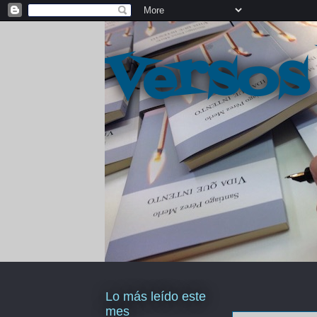
Versos
Lo más leído este
mes